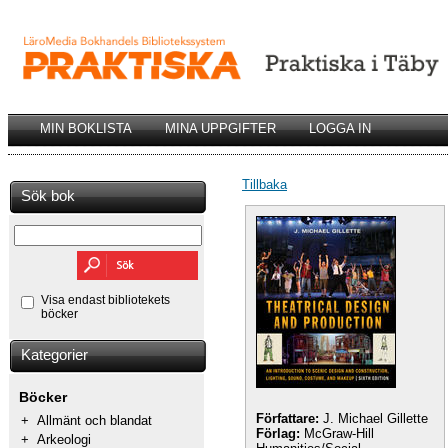
MIN BOKLISTA
MINA UPPGIFTER
LOGGA IN
Tillbaka
Sök bok
Visa endast bibliotekets
böcker
Kategorier
Böcker
Författare:
J. Michael Gillette
+
Allmänt och blandat
Förlag:
McGraw-Hill
+
Arkeologi