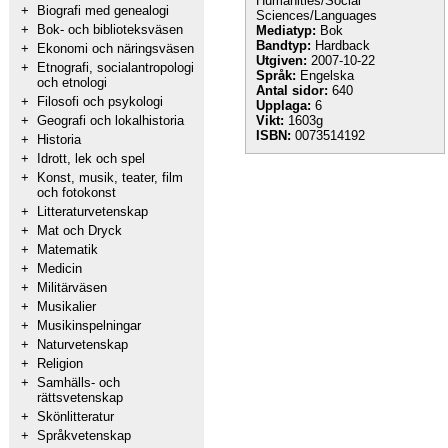
Humanities/Social
+
Biografi med genealogi
Sciences/Languages
+
Bok- och biblioteksväsen
Mediatyp:
Bok
Bandtyp:
Hardback
+
Ekonomi och näringsväsen
Utgiven:
2007-10-22
+
Etnografi, socialantropologi
Språk:
Engelska
och etnologi
Antal sidor:
640
+
Filosofi och psykologi
Upplaga:
6
+
Geografi och lokalhistoria
Vikt:
1603g
ISBN:
0073514192
+
Historia
+
Idrott, lek och spel
+
Konst, musik, teater, film
och fotokonst
+
Litteraturvetenskap
+
Mat och Dryck
+
Matematik
+
Medicin
+
Militärväsen
+
Musikalier
+
Musikinspelningar
+
Naturvetenskap
+
Religion
+
Samhälls- och
rättsvetenskap
+
Skönlitteratur
+
Språkvetenskap