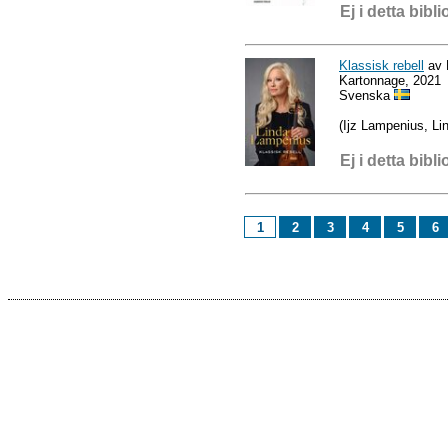
Ej i detta bibli
Klassisk rebell
av 
Kartonnage, 2021
Svenska
(Ijz Lampenius, Li
Ej i detta bibli
1
2
3
4
5
6