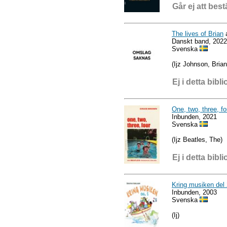
Går ej att best
The lives of Brian
a
Danskt band, 2022
Svenska
(Ijz Johnson, Brian
Ej i detta bibli
One, two, three, fo
Inbunden, 2021
Svenska
(Ijz Beatles, The)
Ej i detta bibli
Kring musiken del
Inbunden, 2003
Svenska
(Ij)