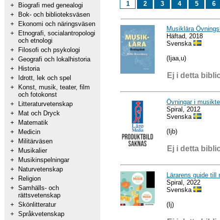
1
2
3
4
5
6
+
Biografi med genealogi
+
Bok- och biblioteksväsen
+
Ekonomi och näringsväsen
Musiklära Övning
+
Etnografi, socialantropologi
Häftad, 2018
och etnologi
Svenska
+
Filosofi och psykologi
(Ijaa,u)
+
Geografi och lokalhistoria
+
Historia
Ej i detta bibli
+
Idrott, lek och spel
+
Konst, musik, teater, film
och fotokonst
Övningar i musikte
+
Litteraturvetenskap
Spiral, 2012
+
Mat och Dryck
Svenska
+
Matematik
(Ijb)
+
Medicin
+
Militärväsen
Ej i detta bibli
+
Musikalier
+
Musikinspelningar
+
Naturvetenskap
Lärarens guide till
+
Religion
Spiral, 2022
+
Samhälls- och
Svenska
rättsvetenskap
(Ij)
+
Skönlitteratur
+
Språkvetenskap