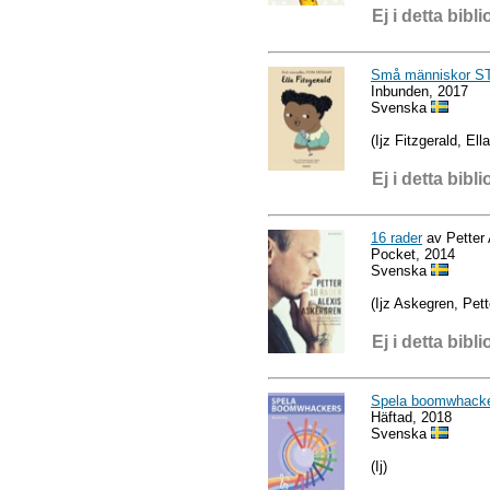
Ej i detta bibli
Små människor ST
Inbunden, 2017
Svenska
(Ijz Fitzgerald, Ella
Ej i detta bibli
16 rader
av Petter 
Pocket, 2014
Svenska
(Ijz Askegren, Pett
Ej i detta bibli
Spela boomwhacke
Häftad, 2018
Svenska
(Ij)