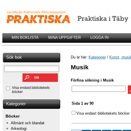
MIN BOKLISTA
MINA UPPGIFTER
LOGGA IN
Sök bok
Du är här:
Kategorier
/
Konst, musik
Musik
Förfina sökning i Musik
Visa endast bibliotekets
böcker
Sida 1 av 90
Kategorier
Visa endast bibliotekets böcker
Böcker
+
Allmänt och blandat
+
Arkeologi