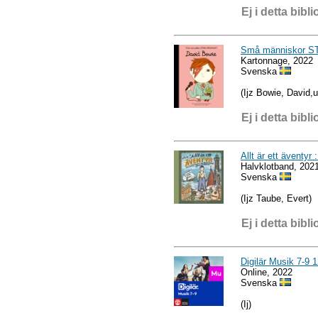
Ej i detta bibli
Små människor S
Kartonnage, 2022
Svenska
(Ijz Bowie, David,u
Ej i detta bibli
Allt är ett äventyr
Halvklotband, 202
Svenska
(Ijz Taube, Evert)
Ej i detta bibli
Digilär Musik 7-9 
Online, 2022
Svenska
(Ij)