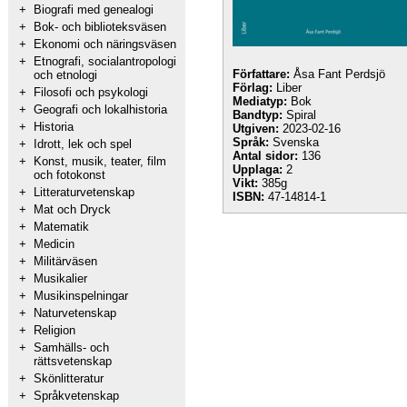
+
Biografi med genealogi
+
Bok- och biblioteksväsen
+
Ekonomi och näringsväsen
+
Etnografi, socialantropologi
Författare:
Åsa Fant Perdsjö
och etnologi
Förlag:
Liber
+
Filosofi och psykologi
Mediatyp:
Bok
+
Geografi och lokalhistoria
Bandtyp:
Spiral
+
Historia
Utgiven:
2023-02-16
Språk:
Svenska
+
Idrott, lek och spel
Antal sidor:
136
+
Konst, musik, teater, film
Upplaga:
2
och fotokonst
Vikt:
385g
+
Litteraturvetenskap
ISBN:
47-14814-1
+
Mat och Dryck
+
Matematik
+
Medicin
+
Militärväsen
+
Musikalier
+
Musikinspelningar
+
Naturvetenskap
+
Religion
+
Samhälls- och
rättsvetenskap
+
Skönlitteratur
+
Språkvetenskap