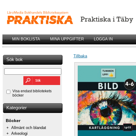
MIN BOKLISTA
MINA UPPGIFTER
LOGGA IN
Tillbaka
Sök bok
Visa endast bibliotekets
böcker
Kategorier
Böcker
+
Allmänt och blandat
+
Arkeologi