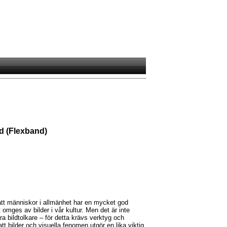
d (Flexband)
 att människor i allmänhet har en mycket god
t omges av bilder i vår kultur. Men det är inte
ra bildtolkare – för detta krävs verktyg och
tt bilder och visuella fenomen utgör en lika viktig