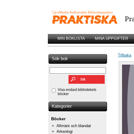
MIN BOKLISTA
MINA UPPGIFTER
Tillbaka
Sök bok
Visa endast bibliotekets
böcker
Kategorier
Böcker
+
Allmänt och blandat
+
Arkeologi