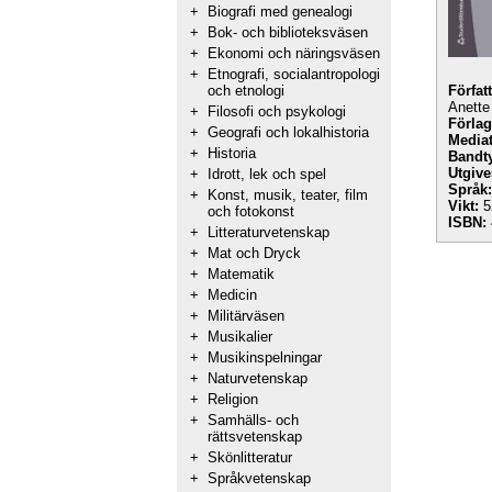
+
Biografi med genealogi
+
Bok- och biblioteksväsen
+
Ekonomi och näringsväsen
+
Etnografi, socialantropologi
och etnologi
Förfat
Anette
+
Filosofi och psykologi
Förlag
+
Geografi och lokalhistoria
Mediat
+
Historia
Bandt
Utgive
+
Idrott, lek och spel
Språk:
+
Konst, musik, teater, film
Vikt:
5
och fotokonst
ISBN:
+
Litteraturvetenskap
+
Mat och Dryck
+
Matematik
+
Medicin
+
Militärväsen
+
Musikalier
+
Musikinspelningar
+
Naturvetenskap
+
Religion
+
Samhälls- och
rättsvetenskap
+
Skönlitteratur
+
Språkvetenskap