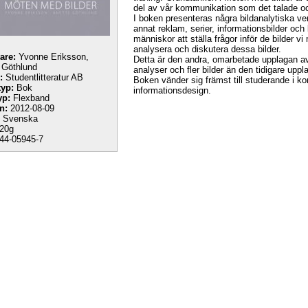
del av vår kommunikation som det talade oc
I boken presenteras några bildanalytiska ver
annat reklam, serier, informationsbilder och 
människor att ställa frågor inför de bilder vi
analysera och diskutera dessa bilder.
tare:
Yvonne Eriksson,
Detta är den andra, omarbetade upplagan av
 Göthlund
analyser och fler bilder än den tidigare uppl
:
Studentlitteratur AB
Boken vänder sig främst till studerande i k
yp:
Bok
informationsdesign.
yp:
Flexband
n:
2012-08-09
Svenska
20g
44-05945-7