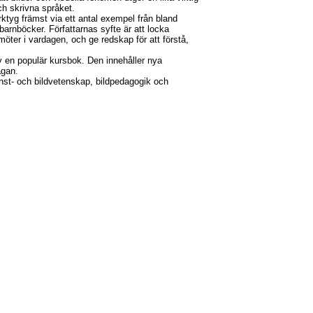
h skrivna språket.
ktyg främst via ett antal exempel från bland
barnböcker. Författarnas syfte är att locka
 möter i vardagen, och ge redskap för att förstå,
 en populär kursbok. Den innehåller nya
agan.
onst- och bildvetenskap, bildpedagogik och