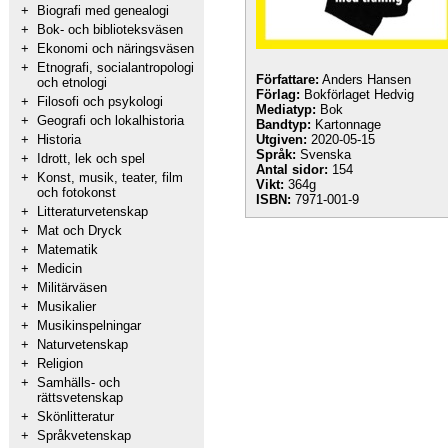
+
Biografi med genealogi
+
Bok- och biblioteksväsen
+
Ekonomi och näringsväsen
+
Etnografi, socialantropologi
Författare:
Anders Hansen
och etnologi
Förlag:
Bokförlaget Hedvig
+
Filosofi och psykologi
Mediatyp:
Bok
+
Geografi och lokalhistoria
Bandtyp:
Kartonnage
+
Historia
Utgiven:
2020-05-15
Språk:
Svenska
+
Idrott, lek och spel
Antal sidor:
154
+
Konst, musik, teater, film
Vikt:
364g
och fotokonst
ISBN:
7971-001-9
+
Litteraturvetenskap
+
Mat och Dryck
+
Matematik
+
Medicin
+
Militärväsen
+
Musikalier
+
Musikinspelningar
+
Naturvetenskap
+
Religion
+
Samhälls- och
rättsvetenskap
+
Skönlitteratur
+
Språkvetenskap