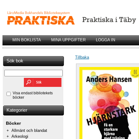
MIN BOKLISTA
MINA UPPGIFTER
LOGGA IN
Tillbaka
Sök bok
Visa endast bibliotekets
böcker
Kategorier
Böcker
+
Allmänt och blandat
+
Arkeologi