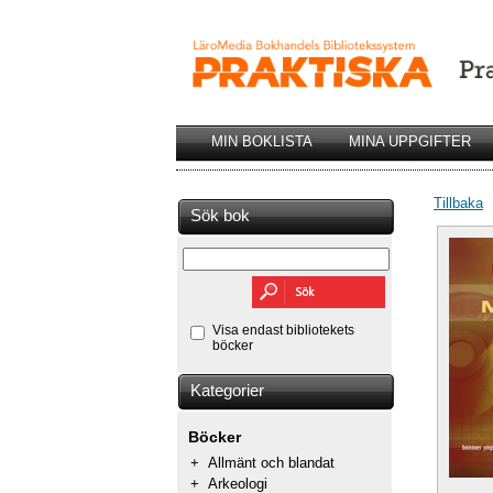
MIN BOKLISTA
MINA UPPGIFTER
Tillbaka
Sök bok
Visa endast bibliotekets
böcker
Kategorier
Böcker
+
Allmänt och blandat
+
Arkeologi