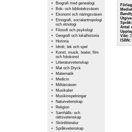
+
Biografi med genealogi
Förlag
+
Bok- och biblioteksväsen
Mediat
Bandt
+
Ekonomi och näringsväsen
Utgive
+
Etnografi, socialantropologi
Språk:
och etnologi
Antal 
+
Filosofi och psykologi
Uppla
+
Geografi och lokalhistoria
Vikt:
2
ISBN:
+
Historia
+
Idrott, lek och spel
+
Konst, musik, teater, film
och fotokonst
+
Litteraturvetenskap
+
Mat och Dryck
+
Matematik
+
Medicin
+
Militärväsen
+
Musikalier
+
Musikinspelningar
+
Naturvetenskap
+
Religion
+
Samhälls- och
rättsvetenskap
+
Skönlitteratur
+
Språkvetenskap