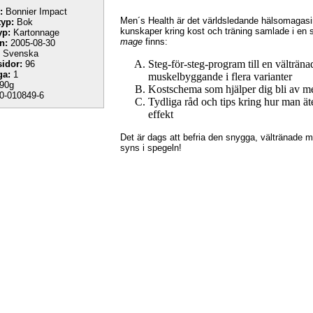
:
Bonnier Impact
Men´s Health är det världsledande hälsomagasi
yp:
Bok
kunskaper kring kost och träning samlade i en 
yp:
Kartonnage
mage
finns:
n:
2005-08-30
Svenska
Steg-för-steg-program till en välträn
sidor:
96
ga:
1
muskelbyggande i flera varianter
90g
Kostschema som hjälper dig bli av 
0-010849-6
Tydliga råd och tips kring hur man äte
effekt
Det är dags att befria den snygga, vältränade
syns i spegeln!