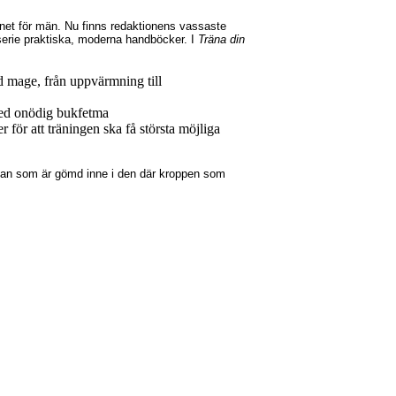
net för män. Nu finns redaktionens vassaste
serie praktiska, moderna handböcker. I
Träna din
ad mage, från uppvärmning till
med onödig bukfetma
r för att träningen ska få största möjliga
 man som är gömd inne i den där kroppen som