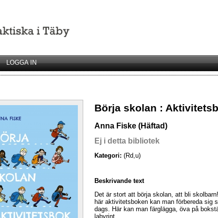
LOGGA IN
Börja skolan : Aktivitets
Anna Fiske (Häftad)
Ej i detta bibliotek
Kategori:
(Rd,u)
Beskrivande text
Det är stort att börja skolan, att bli skolba
här aktivitetsboken kan man förbereda sig s
dags. Här kan man färglägga, öva på bokstäve
labyrint.