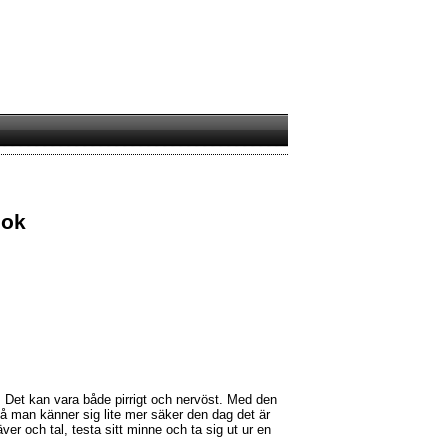
bok
rn! Det kan vara både pirrigt och nervöst. Med den
å man känner sig lite mer säker den dag det är
r och tal, testa sitt minne och ta sig ut ur en