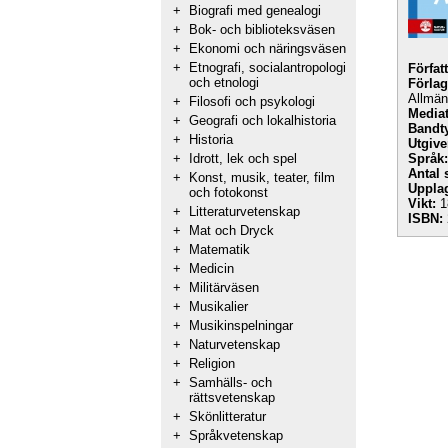
+
Biografi med genealogi
+
Bok- och biblioteksväsen
+
Ekonomi och näringsväsen
+
Etnografi, socialantropologi
Förfat
och etnologi
Förlag
Allmänl
+
Filosofi och psykologi
Mediat
+
Geografi och lokalhistoria
Bandt
+
Historia
Utgive
+
Idrott, lek och spel
Språk:
Antal 
+
Konst, musik, teater, film
Uppla
och fotokonst
Vikt:
1
+
Litteraturvetenskap
ISBN:
+
Mat och Dryck
+
Matematik
+
Medicin
+
Militärväsen
+
Musikalier
+
Musikinspelningar
+
Naturvetenskap
+
Religion
+
Samhälls- och
rättsvetenskap
+
Skönlitteratur
+
Språkvetenskap