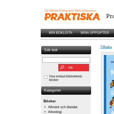
MIN BOKLISTA
MINA UPPGIFTER
Tillbaka
Sök bok
Visa endast bibliotekets
böcker
Kategorier
Böcker
+
Allmänt och blandat
+
Arkeologi