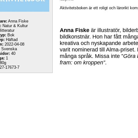
Aktivitetsboken är ett roligt och lärorikt ko
tare:
Anna Fiske
:
Natur & Kultur
Anna Fiske
är illustratör, bild
itteratur
yp:
Bok
bildkonstnär. Hon har fått många
yp:
Häftad
kreativa och nyskapande arbete 
n:
2022-04-08
varit nominerad till Alma-priset. 
Svenska
sidor:
40
många språk. Missa inte ”
Göra b
ga:
1
fram: om kroppen”
.
80g
27-17673-7