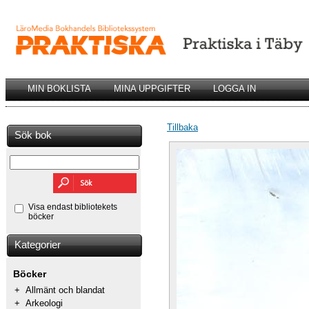
MIN BOKLISTA
MINA UPPGIFTER
LOGGA IN
Tillbaka
Sök bok
Visa endast bibliotekets
böcker
Kategorier
Böcker
+
Allmänt och blandat
+
Arkeologi