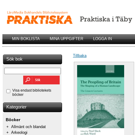
MIN BOKLISTA
MINA UPPGIFTER
LOGGA IN
Tillbaka
Sök bok
Visa endast bibliotekets
böcker
Kategorier
Böcker
+
Allmänt och blandat
+
Arkeologi