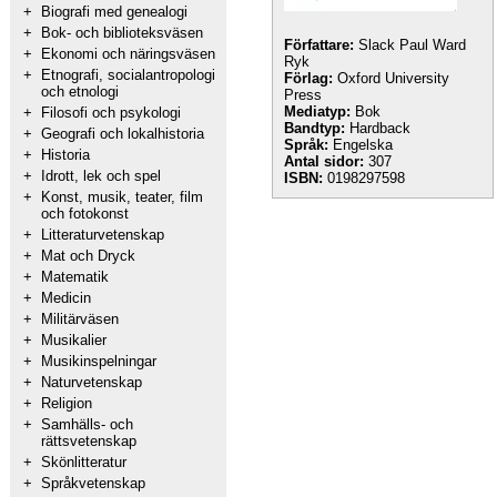
+
Biografi med genealogi
+
Bok- och biblioteksväsen
Författare:
Slack Paul Ward
+
Ekonomi och näringsväsen
Ryk
+
Etnografi, socialantropologi
Förlag:
Oxford University
och etnologi
Press
Mediatyp:
Bok
+
Filosofi och psykologi
Bandtyp:
Hardback
+
Geografi och lokalhistoria
Språk:
Engelska
+
Historia
Antal sidor:
307
+
Idrott, lek och spel
ISBN:
0198297598
+
Konst, musik, teater, film
och fotokonst
+
Litteraturvetenskap
+
Mat och Dryck
+
Matematik
+
Medicin
+
Militärväsen
+
Musikalier
+
Musikinspelningar
+
Naturvetenskap
+
Religion
+
Samhälls- och
rättsvetenskap
+
Skönlitteratur
+
Språkvetenskap