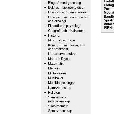
Förfat
+
Biografi med genealogi
Förlag
+
Bok- och biblioteksväsen
Press
+
Ekonomi och näringsväsen
Mediat
Bandt
+
Etnografi, socialantropologi
Språk:
och etnologi
Antal 
+
Filosofi och psykologi
ISBN:
+
Geografi och lokalhistoria
+
Historia
+
Idrott, lek och spel
+
Konst, musik, teater, film
och fotokonst
+
Litteraturvetenskap
+
Mat och Dryck
+
Matematik
+
Medicin
+
Militärväsen
+
Musikalier
+
Musikinspelningar
+
Naturvetenskap
+
Religion
+
Samhälls- och
rättsvetenskap
+
Skönlitteratur
+
Språkvetenskap