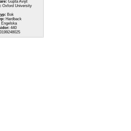
tare:
Gupta Avijit
:
Oxford University
yp:
Bok
yp:
Hardback
Engelska
sidor:
440
0199248025