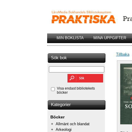
MIN BOKLISTA
MINA UPPGIFTER
Tillbaka
Sök bok
Visa endast bibliotekets
böcker
Kategorier
Böcker
+
Allmänt och blandat
+
Arkeologi