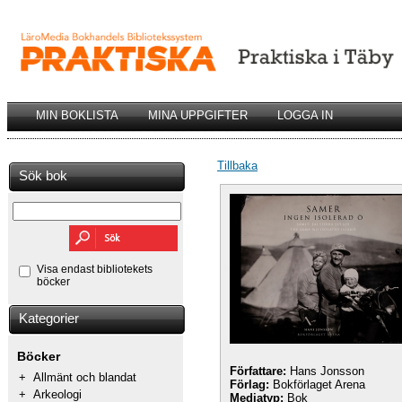
MIN BOKLISTA
MINA UPPGIFTER
LOGGA IN
Tillbaka
Sök bok
Visa endast bibliotekets
böcker
Kategorier
Böcker
Författare:
Hans Jonsson
+
Allmänt och blandat
Förlag:
Bokförlaget Arena
+
Arkeologi
Mediatyp:
Bok