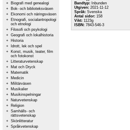
+
Biografi med genealogi
Bandtyp:
Inbunden
Utgiven:
2021-11-12
+
Bok- och biblioteksväsen
Språk:
Svenska
+
Ekonomi och näringsväsen
Antal sidor:
158
+
Etnografi, socialantropologi
Vikt:
1123g
och etnologi
ISBN:
7843-546-3
+
Filosofi och psykologi
+
Geografi och lokalhistoria
+
Historia
+
Idrott, lek och spel
+
Konst, musik, teater, film
och fotokonst
+
Litteraturvetenskap
+
Mat och Dryck
+
Matematik
+
Medicin
+
Militärväsen
+
Musikalier
+
Musikinspelningar
+
Naturvetenskap
+
Religion
+
Samhälls- och
rättsvetenskap
+
Skönlitteratur
+
Språkvetenskap