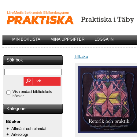
MIN BOKLISTA
MINA UPPGIFTER
LOGGA IN
Tillbaka
Sök bok
Visa endast bibliotekets
böcker
Kategorier
Böcker
+
Allmänt och blandat
+
Arkeologi