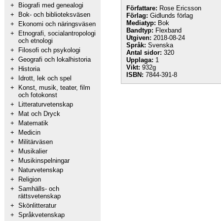
+
Biografi med genealogi
Författare:
Rose Ericsson
+
Bok- och biblioteksväsen
Förlag:
Gidlunds förlag
Mediatyp:
Bok
+
Ekonomi och näringsväsen
Bandtyp:
Flexband
+
Etnografi, socialantropologi
Utgiven:
2018-08-24
och etnologi
Språk:
Svenska
+
Filosofi och psykologi
Antal sidor:
320
+
Geografi och lokalhistoria
Upplaga:
1
Vikt:
932g
+
Historia
ISBN:
7844-391-8
+
Idrott, lek och spel
+
Konst, musik, teater, film
och fotokonst
+
Litteraturvetenskap
+
Mat och Dryck
+
Matematik
+
Medicin
+
Militärväsen
+
Musikalier
+
Musikinspelningar
+
Naturvetenskap
+
Religion
+
Samhälls- och
rättsvetenskap
+
Skönlitteratur
+
Språkvetenskap