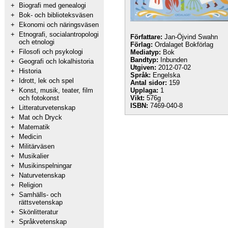
+
Biografi med genealogi
+
Bok- och biblioteksväsen
+
Ekonomi och näringsväsen
+
Etnografi, socialantropologi
Författare:
Jan-Öjvind Swahn
och etnologi
Förlag:
Ordalaget Bokförlag
+
Filosofi och psykologi
Mediatyp:
Bok
Bandtyp:
Inbunden
+
Geografi och lokalhistoria
Utgiven:
2012-07-02
+
Historia
Språk:
Engelska
+
Idrott, lek och spel
Antal sidor:
159
+
Konst, musik, teater, film
Upplaga:
1
och fotokonst
Vikt:
576g
ISBN:
7469-040-8
+
Litteraturvetenskap
+
Mat och Dryck
+
Matematik
+
Medicin
+
Militärväsen
+
Musikalier
+
Musikinspelningar
+
Naturvetenskap
+
Religion
+
Samhälls- och
rättsvetenskap
+
Skönlitteratur
+
Språkvetenskap