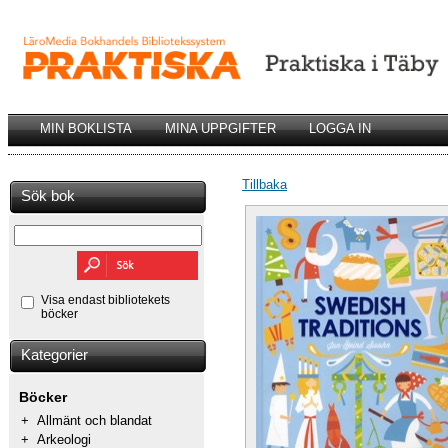
MIN BOKLISTA
MINA UPPGIFTER
LOGGA IN
Tillbaka
Sök bok
Visa endast bibliotekets
böcker
Kategorier
Böcker
+
Allmänt och blandat
+
Arkeologi