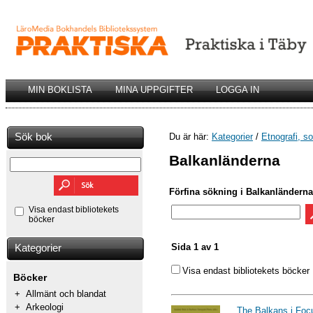
MIN BOKLISTA
MINA UPPGIFTER
LOGGA IN
Sök bok
Du är här:
Kategorier
/
Etnografi, so
Balkanländerna
Förfina sökning i Balkanländerna
Visa endast bibliotekets
böcker
Sida 1 av 1
Kategorier
Visa endast bibliotekets böcker
Böcker
+
Allmänt och blandat
+
Arkeologi
The Balkans i Foc