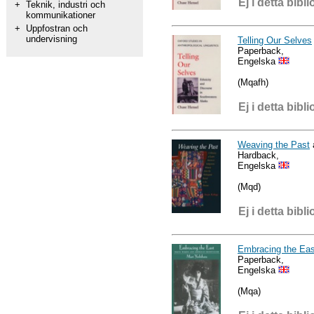
Ej i detta bibli
+
Teknik, industri och
kommunikationer
+
Uppfostran och
undervisning
Telling Our Selves
Paperback,
Engelska
(Mqafh)
Ej i detta bibli
Weaving the Past
Hardback,
Engelska
(Mqd)
Ej i detta bibli
Embracing the Eas
Paperback,
Engelska
(Mqa)