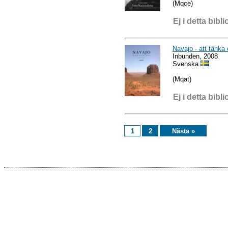
(Mqce)
Ej i detta bibli
Navajo - att tänka
Inbunden, 2008
Svenska
(Mqat)
Ej i detta bibli
1
2
Nästa »