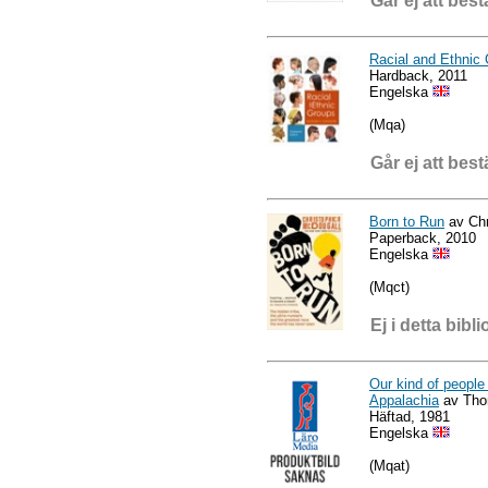
Går ej att best
Racial and Ethnic
Hardback, 2011
Engelska
(Mqa)
Går ej att best
Born to Run
av Chr
Paperback, 2010
Engelska
(Mqct)
Ej i detta bibli
Our kind of people
Appalachia
av Tho
Häftad, 1981
Engelska
(Mqat)