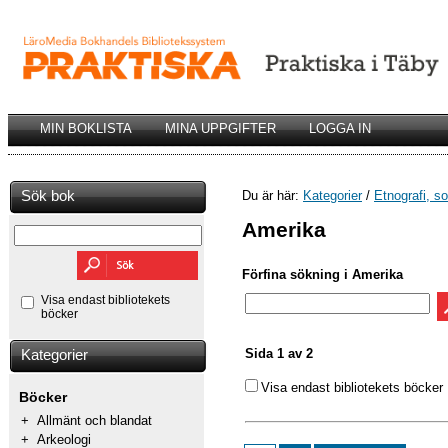
MIN BOKLISTA
MINA UPPGIFTER
LOGGA IN
Sök bok
Du är här:
Kategorier
/
Etnografi, so
Amerika
Förfina sökning i Amerika
Visa endast bibliotekets
böcker
Sida 1 av 2
Kategorier
Visa endast bibliotekets böcker
Böcker
+
Allmänt och blandat
+
Arkeologi