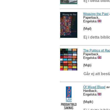
Ej i detta bibli
Weaving the Past
Paperback,
Engelska
(Mqd)
Ej i detta bibli
The Politics of Ra
Paperback,
Engelska
(Mqb)
Går ej att best
Of Mixed Blood
av
Hardback,
Engelska
(Mqdk)