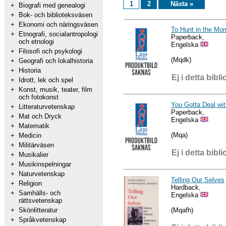
1
2
Nästa »
+
Biografi med genealogi
+
Bok- och biblioteksväsen
+
Ekonomi och näringsväsen
To Hunt in the Mor
+
Etnografi, socialantropologi
Paperback,
och etnologi
Engelska
+
Filosofi och psykologi
(Mqdk)
+
Geografi och lokalhistoria
+
Historia
Ej i detta bibli
+
Idrott, lek och spel
+
Konst, musik, teater, film
och fotokonst
You Gotta Deal wit
+
Litteraturvetenskap
Paperback,
+
Mat och Dryck
Engelska
+
Matematik
(Mqa)
+
Medicin
+
Militärväsen
Ej i detta bibli
+
Musikalier
+
Musikinspelningar
+
Naturvetenskap
Telling Our Selves
+
Religion
Hardback,
+
Samhälls- och
Engelska
rättsvetenskap
(Mqafh)
+
Skönlitteratur
+
Språkvetenskap