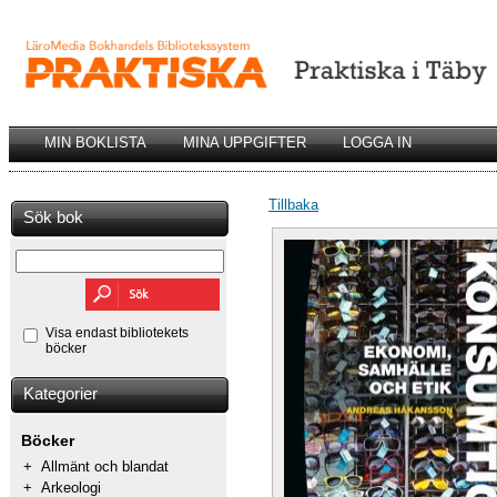
MIN BOKLISTA
MINA UPPGIFTER
LOGGA IN
Tillbaka
Sök bok
Visa endast bibliotekets
böcker
Kategorier
Böcker
+
Allmänt och blandat
+
Arkeologi