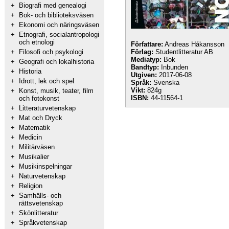
+
Biografi med genealogi
+
Bok- och biblioteksväsen
+
Ekonomi och näringsväsen
+
Etnografi, socialantropologi
och etnologi
Författare:
Andreas Håkansson
+
Filosofi och psykologi
Förlag:
Studentlitteratur AB
Mediatyp:
Bok
+
Geografi och lokalhistoria
Bandtyp:
Inbunden
+
Historia
Utgiven:
2017-06-08
+
Idrott, lek och spel
Språk:
Svenska
Vikt:
824g
+
Konst, musik, teater, film
ISBN:
44-11564-1
och fotokonst
+
Litteraturvetenskap
+
Mat och Dryck
+
Matematik
+
Medicin
+
Militärväsen
+
Musikalier
+
Musikinspelningar
+
Naturvetenskap
+
Religion
+
Samhälls- och
rättsvetenskap
+
Skönlitteratur
+
Språkvetenskap