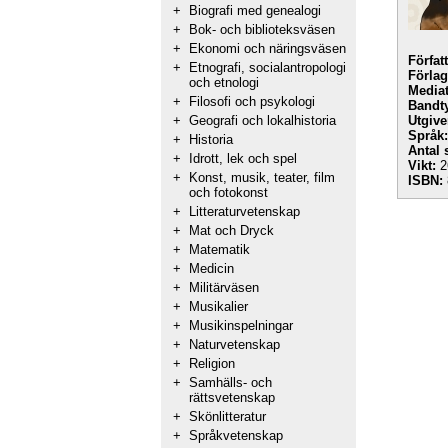
+
Biografi med genealogi
+
Bok- och biblioteksväsen
+
Ekonomi och näringsväsen
Förfat
+
Etnografi, socialantropologi
Förlag
och etnologi
Mediat
+
Filosofi och psykologi
Bandt
+
Geografi och lokalhistoria
Utgive
Språk:
+
Historia
Antal 
+
Idrott, lek och spel
Vikt:
2
+
Konst, musik, teater, film
ISBN:
och fotokonst
+
Litteraturvetenskap
+
Mat och Dryck
+
Matematik
+
Medicin
+
Militärväsen
+
Musikalier
+
Musikinspelningar
+
Naturvetenskap
+
Religion
+
Samhälls- och
rättsvetenskap
+
Skönlitteratur
+
Språkvetenskap