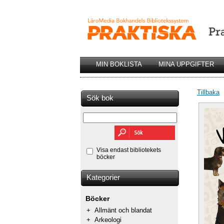
MIN BOKLISTA
MINA UPPGIFTER
Tillbaka
Sök bok
Visa endast bibliotekets
böcker
Kategorier
Böcker
+
Allmänt och blandat
+
Arkeologi