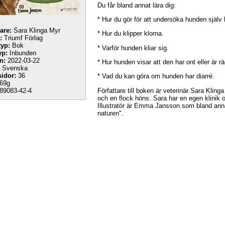
Du får bland annat lära dig:
* Hur du gör för att undersöka hunden själ
tare:
Sara Klinga Myr
* Hur du klipper klorna.
:
Triumf Förlag
yp:
Bok
* Varför hunden kliar sig.
yp:
Inbunden
n:
2022-03-22
* Hur hunden visar att den har ont eller är r
Svenska
sidor:
36
* Vad du kan göra om hunden har diarré.
69g
Författare till boken är veterinär Sara Kli
89083-42-4
och en flock höns. Sara har en egen klinik o
Illustratör är Emma Jansson som bland ann
naturen".