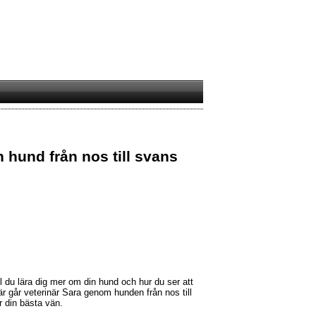
n hund från nos till svans
ll du lära dig mer om din hund och hur du ser att
är går veterinär Sara genom hunden från nos till
r din bästa vän.