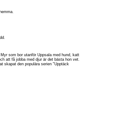
v hemma.
ädd.
nga Myr som bor utanför Uppsala med hund, katt
ch att få jobba med djur är det bästa hon vet.
at skapat den populära serien "Upptäck