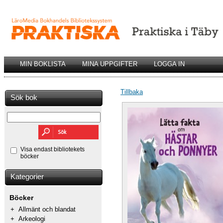
MIN BOKLISTA
MINA UPPGIFTER
LOGGA IN
Tillbaka
Sök bok
Visa endast bibliotekets
böcker
Kategorier
Böcker
+
Allmänt och blandat
+
Arkeologi