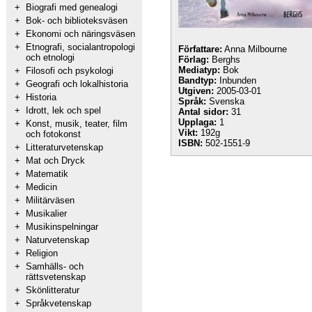
+
Biografi med genealogi
+
Bok- och biblioteksväsen
+
Ekonomi och näringsväsen
+
Etnografi, socialantropologi
Författare:
Anna Milbourne
och etnologi
Förlag:
Berghs
Mediatyp:
Bok
+
Filosofi och psykologi
Bandtyp:
Inbunden
+
Geografi och lokalhistoria
Utgiven:
2005-03-01
+
Historia
Språk:
Svenska
+
Idrott, lek och spel
Antal sidor:
31
Upplaga:
1
+
Konst, musik, teater, film
Vikt:
192g
och fotokonst
ISBN:
502-1551-9
+
Litteraturvetenskap
+
Mat och Dryck
+
Matematik
+
Medicin
+
Militärväsen
+
Musikalier
+
Musikinspelningar
+
Naturvetenskap
+
Religion
+
Samhälls- och
rättsvetenskap
+
Skönlitteratur
+
Språkvetenskap