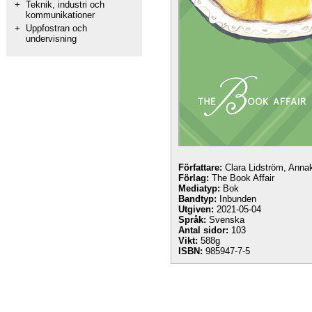
+
Teknik, industri och
kommunikationer
+
Uppfostran och
undervisning
Författare:
Clara Lidström, Anna
Förlag:
The Book Affair
Mediatyp:
Bok
Bandtyp:
Inbunden
Utgiven:
2021-05-04
Språk:
Svenska
Antal sidor:
103
Vikt:
588g
ISBN:
985947-7-5