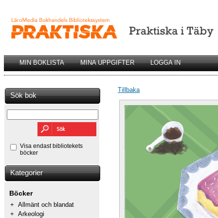
MIN BOKLISTA
MINA UPPGIFTER
LOGGA IN
Tillbaka
Sök bok
Visa endast bibliotekets
böcker
Kategorier
Böcker
+
Allmänt och blandat
+
Arkeologi