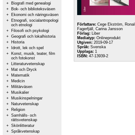
+
Biografi med genealogi
+
Bok- och biblioteksväsen
+
Ekonomi och näringsväsen
+
Etnografi, socialantropologi
Författare:
Cege Ekström, Ronal
och etnologi
Fagerfjäll, Carina Jansson
+
Filosofi och psykologi
Förlag:
Liber
+
Geografi och lokalhistoria
Mediatyp:
Onlineprodukt
+
Historia
Utgiven:
2019-09-17
Språk:
Svenska
+
Idrott, lek och spel
Upplaga:
1
+
Konst, musik, teater, film
ISBN:
47-13939-2
och fotokonst
+
Litteraturvetenskap
+
Mat och Dryck
+
Matematik
+
Medicin
+
Militärväsen
+
Musikalier
+
Musikinspelningar
+
Naturvetenskap
+
Religion
+
Samhälls- och
rättsvetenskap
+
Skönlitteratur
+
Språkvetenskap