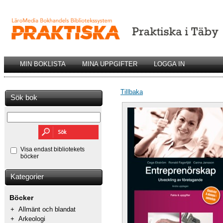
MIN BOKLISTA
MINA UPPGIFTER
LOGGA IN
Tillbaka
Sök bok
Visa endast bibliotekets
böcker
Kategorier
Böcker
+
Allmänt och blandat
+
Arkeologi