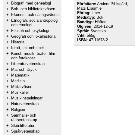
+
Biografi med genealogi
Författare:
Anders Pihlsgård,
Mats Erasmie
+
Bok- och biblioteksväsen
Förlag:
Liber
+
Ekonomi och näringsväsen
Mediatyp:
Bok
+
Etnografi, socialantropologi
Bandtyp:
Häftad
och etnologi
Utgiven:
2014-12-19
+
Filosofi och psykologi
Språk:
Svenska
Vikt:
565g
+
Geografi och lokalhistoria
ISBN:
47-11678-2
+
Historia
+
Idrott, lek och spel
+
Konst, musik, teater, film
och fotokonst
+
Litteraturvetenskap
+
Mat och Dryck
+
Matematik
+
Medicin
+
Militärväsen
+
Musikalier
+
Musikinspelningar
+
Naturvetenskap
+
Religion
+
Samhälls- och
rättsvetenskap
+
Skönlitteratur
+
Språkvetenskap