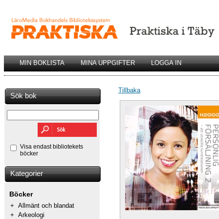
MIN BOKLISTA
MINA UPPGIFTER
LOGGA IN
Tillbaka
Sök bok
Visa endast bibliotekets
böcker
Kategorier
Böcker
+
Allmänt och blandat
+
Arkeologi