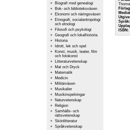
+
Biografi med genealogi
Thoma
Förlag
+
Bok- och biblioteksväsen
Mediat
+
Ekonomi och näringsväsen
Utgive
+
Etnografi, socialantropologi
Språk:
och etnologi
Uppla
+
Filosofi och psykologi
ISBN:
+
Geografi och lokalhistoria
+
Historia
+
Idrott, lek och spel
+
Konst, musik, teater, film
och fotokonst
+
Litteraturvetenskap
+
Mat och Dryck
+
Matematik
+
Medicin
+
Militärväsen
+
Musikalier
+
Musikinspelningar
+
Naturvetenskap
+
Religion
+
Samhälls- och
rättsvetenskap
+
Skönlitteratur
+
Språkvetenskap