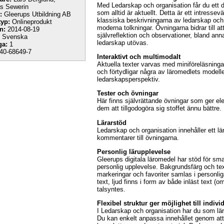
Med Ledarskap och organisation får du ett di
s Sewerin
som alltid är aktuellt. Detta är ett intress
:
Gleerups Utbildning AB
klassiska beskrivningarna av ledarskap oc
yp:
Onlineprodukt
moderna tolkningar. Övningarna bidrar till at
n:
2014-08-19
självreflektion och observationer, bland an
Svenska
ledarskap utövas.
ga:
1
40-68649-7
Interaktivt och multimodalt
Aktuella texter varvas med miniföreläsninga
och förtydligar några av läromedlets modeller
ledarskapsperspektiv.
Tester och övningar
Här finns självrättande övningar som ger el
dem att tillgodogöra sig stoffet ännu bättre.
Lärarstöd
Ledarskap och organisation innehåller ett l
kommentarer till övningarna.
Personlig lärupplevelse
Gleerups digitala läromedel har stöd för smar
personlig upplevelse. Bakgrundsfärg och tex
markeringar och favoriter samlas i personlig
text, ljud finns i form av både inläst text (
talsyntes.
Flexibel struktur ger möjlighet till indivi
I Ledarskap och organisation har du som lära
Du kan enkelt anpassa innehållet genom att