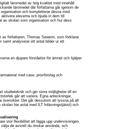
gitalt läromedel av hög kvalitet med innehåll
eväckande läromedel där författarna går igenom de
h organisation och kompletterar dessa med
t aktivera eleverna och bjuda in dem till
nat av skolan som organisation och hur dess
r av författaren, Thomas Sewerin, som förklarar
 samt analyserar ett antal bilder ur ett
everna en djupare förståelse för ämnet och hjälper
ärarmaterial med case, provförslag och
t studieteknik och ger stora möjligheter till en
tstorlek går att variera. Egna anteckningar,
a översikter. Det går dessutom att lyssna på all
om skolan har avtal med ILT Inläsningstjänst) och
dualisering
re stor flexibilitet att lägga upp undervisningen.
 välja de avsnitt du önskar använda, och