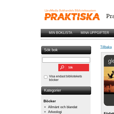
MIN BOKLISTA
MINA UPPGIFTER
Tillbaka
Sök bok
Visa endast bibliotekets
böcker
Kategorier
Böcker
+
Allmänt och blandat
+
Arkeologi
Förfat