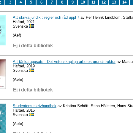
2
3
4
5
6
7
8
9
10
11
12
13
14
Att skriva juridik : regler och råd uppl 7
av Per Henrik Lindblom, Staffa
Häftad, 2021
Svenska
(Aef)
Ej i detta bibliotek
Att tänka uppsats - Det vetenskapliga arbetes grundstruktur
av Marcu
Häftad, 2019
Svenska
(Aefe)
Ej i detta bibliotek
Studentens skrivhandbok
av Kristina Schött, Stina Hållsten, Hans St
Häftad, 2015
Svenska
(Aefe)