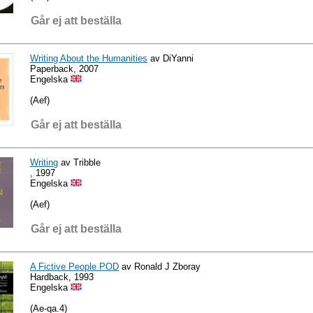
Går ej att beställa
Writing About the Humanities
av DiYanni
Paperback, 2007
Engelska
(Aef)
Går ej att beställa
Writing
av Tribble
, 1997
Engelska
(Aef)
Går ej att beställa
A Fictive People POD
av Ronald J Zboray
Hardback, 1993
Engelska
(Ae-qa.4)