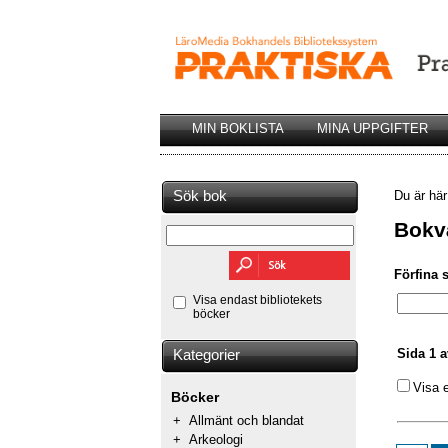
MIN BOKLISTA
MINA UPPGIFTER
Sök bok
Du är hä
Bokv
Förfina 
Visa endast bibliotekets
böcker
Sida 1 a
Kategorier
Visa 
Böcker
+
Allmänt och blandat
+
Arkeologi