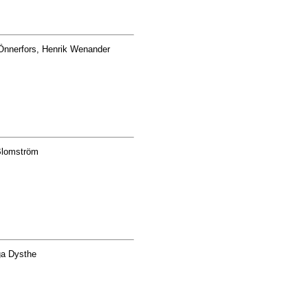
 Önnerfors, Henrik Wenander
Blomström
ga Dysthe