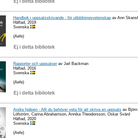
Ej i detta bibliotek
Handbok i uppsatsskrivande - för utbildningsvetenskap
av Ann Skansh
Häftad, 2019
Svenska
(Aefe)
Ej i detta bibliotek
Rapporter och uppsatser
av Jarl Backman
Häftad, 2016
Svenska
(Aefe)
Ej i detta bibliotek
Andra hjälpen - Allt du behöver veta för att skriva en uppsats
av Björn
Löfström, Carina Abrahamson, Annika Theodorsson, Oskar Svärd
Häftad, 2020
Svenska
(Aefe)