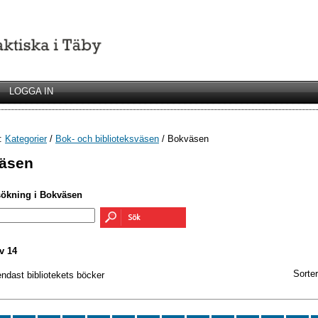
LOGGA IN
r:
Kategorier
/
Bok- och biblioteksväsen
/ Bokväsen
äsen
sökning i Bokväsen
v 14
Sorter
endast bibliotekets böcker