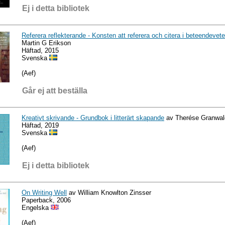
Ej i detta bibliotek
Referera reflekterande - Konsten att referera och citera i beteendeve
Martin G Erikson
Häftad, 2015
Svenska
(Aef)
Går ej att beställa
Kreativt skrivande - Grundbok i litterärt skapande
av Therése Granwal
Häftad, 2019
Svenska
(Aef)
Ej i detta bibliotek
On Writing Well
av William Knowlton Zinsser
Paperback, 2006
Engelska
(Aef)