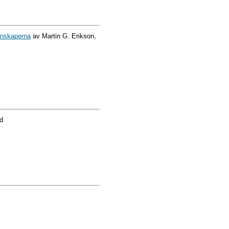
tenskaperna
av Martin G. Erikson,
d