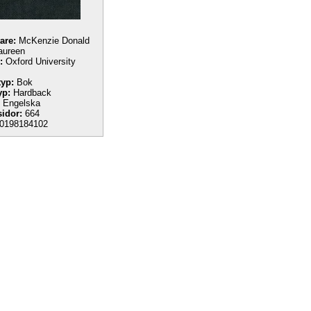
tare:
McKenzie Donald
aureen
:
Oxford University
yp:
Bok
yp:
Hardback
Engelska
sidor:
664
0198184102