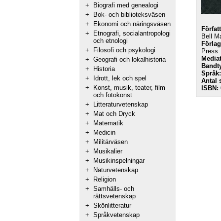
+
Biografi med genealogi
+
Bok- och biblioteksväsen
+
Ekonomi och näringsväsen
Förfat
+
Etnografi, socialantropologi
Bell M
och etnologi
Förlag
+
Filosofi och psykologi
Press
Mediat
+
Geografi och lokalhistoria
Bandt
+
Historia
Språk:
+
Idrott, lek och spel
Antal 
+
Konst, musik, teater, film
ISBN:
och fotokonst
+
Litteraturvetenskap
+
Mat och Dryck
+
Matematik
+
Medicin
+
Militärväsen
+
Musikalier
+
Musikinspelningar
+
Naturvetenskap
+
Religion
+
Samhälls- och
rättsvetenskap
+
Skönlitteratur
+
Språkvetenskap