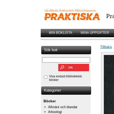
MIN BOKLISTA
MINA UPPGIFTER
Tillbaka
Sök bok
Visa endast bibliotekets
böcker
Kategorier
Böcker
+
Allmänt och blandat
+
Arkeologi