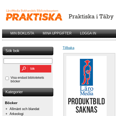
MIN BOKLISTA
MINA UPPGIFTER
LOGGA IN
Tillbaka
Sök bok
Visa endast bibliotekets
böcker
Kategorier
Böcker
+
Allmänt och blandat
+
Arkeologi