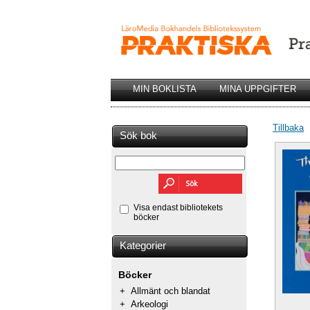
MIN BOKLISTA
MINA UPPGIFTER
Tillbaka
Sök bok
Visa endast bibliotekets
böcker
Kategorier
Böcker
+
Allmänt och blandat
+
Arkeologi