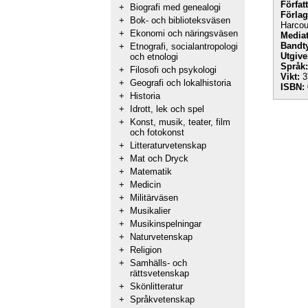
Förfat
+
Biografi med genealogi
Förlag
+
Bok- och biblioteksväsen
Harcou
+
Ekonomi och näringsväsen
Mediat
Bandt
+
Etnografi, socialantropologi
Utgive
och etnologi
Språk:
+
Filosofi och psykologi
Vikt:
3
+
Geografi och lokalhistoria
ISBN:
+
Historia
+
Idrott, lek och spel
+
Konst, musik, teater, film
och fotokonst
+
Litteraturvetenskap
+
Mat och Dryck
+
Matematik
+
Medicin
+
Militärväsen
+
Musikalier
+
Musikinspelningar
+
Naturvetenskap
+
Religion
+
Samhälls- och
rättsvetenskap
+
Skönlitteratur
+
Språkvetenskap