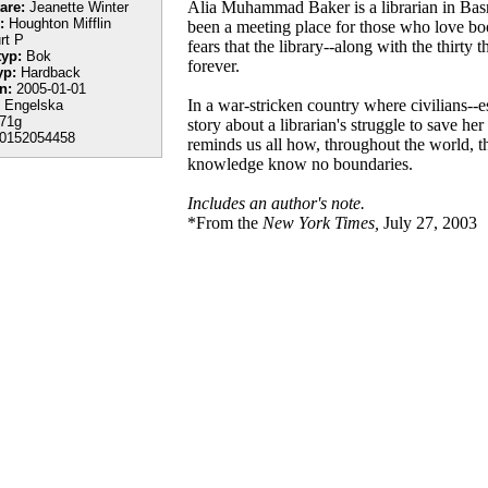
Alia Muhammad Baker is a librarian in Basra
tare:
Jeanette Winter
:
Houghton Mifflin
been a meeting place for those who love b
rt P
fears that the library--along with the thirty
yp:
Bok
forever.
yp:
Hardback
n:
2005-01-01
In a war-stricken country where civilians--e
Engelska
71g
story about a librarian's struggle to save he
0152054458
reminds us all how, throughout the world, the
knowledge know no boundaries.
Includes an author's note.
*From the
New York Times,
July 27, 2003