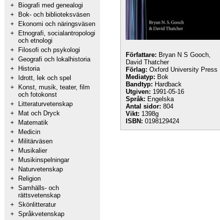
+
Biografi med genealogi
+
Bok- och biblioteksväsen
+
Ekonomi och näringsväsen
+
Etnografi, socialantropologi
och etnologi
+
Filosofi och psykologi
Författare:
Bryan N S Gooch,
+
Geografi och lokalhistoria
David Thatcher
+
Historia
Förlag:
Oxford University Press
Mediatyp:
Bok
+
Idrott, lek och spel
Bandtyp:
Hardback
+
Konst, musik, teater, film
Utgiven:
1991-05-16
och fotokonst
Språk:
Engelska
+
Litteraturvetenskap
Antal sidor:
804
+
Mat och Dryck
Vikt:
1398g
ISBN:
0198129424
+
Matematik
+
Medicin
+
Militärväsen
+
Musikalier
+
Musikinspelningar
+
Naturvetenskap
+
Religion
+
Samhälls- och
rättsvetenskap
+
Skönlitteratur
+
Språkvetenskap