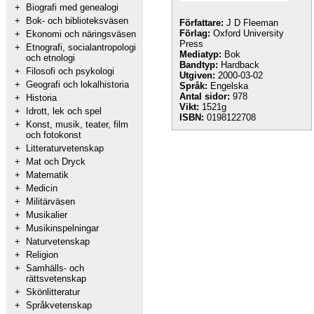
+
Biografi med genealogi
+
Bok- och biblioteksväsen
Författare:
J D Fleeman
Förlag:
Oxford University
+
Ekonomi och näringsväsen
Press
+
Etnografi, socialantropologi
Mediatyp:
Bok
och etnologi
Bandtyp:
Hardback
+
Filosofi och psykologi
Utgiven:
2000-03-02
+
Geografi och lokalhistoria
Språk:
Engelska
Antal sidor:
978
+
Historia
Vikt:
1521g
+
Idrott, lek och spel
ISBN:
0198122708
+
Konst, musik, teater, film
och fotokonst
+
Litteraturvetenskap
+
Mat och Dryck
+
Matematik
+
Medicin
+
Militärväsen
+
Musikalier
+
Musikinspelningar
+
Naturvetenskap
+
Religion
+
Samhälls- och
rättsvetenskap
+
Skönlitteratur
+
Språkvetenskap