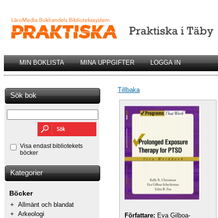
MIN BOKLISTA
MINA UPPGIFTER
LOGGA IN
Tillbaka
Sök bok
Visa endast bibliotekets
böcker
Kategorier
Böcker
+
Allmänt och blandat
+
Arkeologi
Författare:
Eva Gilboa-