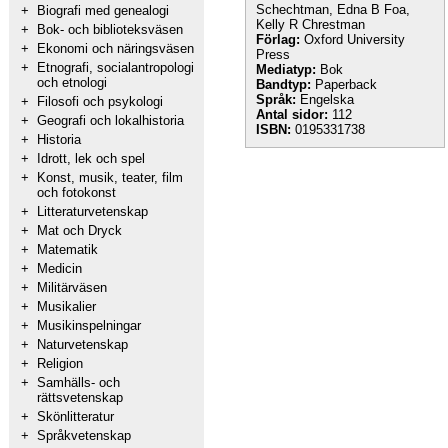
Schechtman, Edna B Foa,
+
Biografi med genealogi
Kelly R Chrestman
+
Bok- och biblioteksväsen
Förlag:
Oxford University
+
Ekonomi och näringsväsen
Press
+
Etnografi, socialantropologi
Mediatyp:
Bok
och etnologi
Bandtyp:
Paperback
Språk:
Engelska
+
Filosofi och psykologi
Antal sidor:
112
+
Geografi och lokalhistoria
ISBN:
0195331738
+
Historia
+
Idrott, lek och spel
+
Konst, musik, teater, film
och fotokonst
+
Litteraturvetenskap
+
Mat och Dryck
+
Matematik
+
Medicin
+
Militärväsen
+
Musikalier
+
Musikinspelningar
+
Naturvetenskap
+
Religion
+
Samhälls- och
rättsvetenskap
+
Skönlitteratur
+
Språkvetenskap