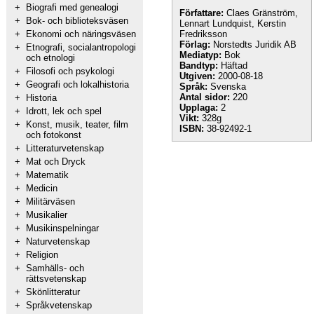
+
Biografi med genealogi
Författare:
Claes Gränström,
+
Bok- och biblioteksväsen
Lennart Lundquist, Kerstin
+
Ekonomi och näringsväsen
Fredriksson
Förlag:
Norstedts Juridik AB
+
Etnografi, socialantropologi
Mediatyp:
Bok
och etnologi
Bandtyp:
Häftad
+
Filosofi och psykologi
Utgiven:
2000-08-18
+
Geografi och lokalhistoria
Språk:
Svenska
Antal sidor:
220
+
Historia
Upplaga:
2
+
Idrott, lek och spel
Vikt:
328g
+
Konst, musik, teater, film
ISBN:
38-92492-1
och fotokonst
+
Litteraturvetenskap
+
Mat och Dryck
+
Matematik
+
Medicin
+
Militärväsen
+
Musikalier
+
Musikinspelningar
+
Naturvetenskap
+
Religion
+
Samhälls- och
rättsvetenskap
+
Skönlitteratur
+
Språkvetenskap