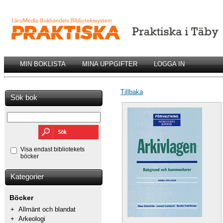
MIN BOKLISTA
MINA UPPGIFTER
LOGGA IN
Tillbaka
Sök bok
Visa endast bibliotekets
böcker
Kategorier
Böcker
+
Allmänt och blandat
+
Arkeologi