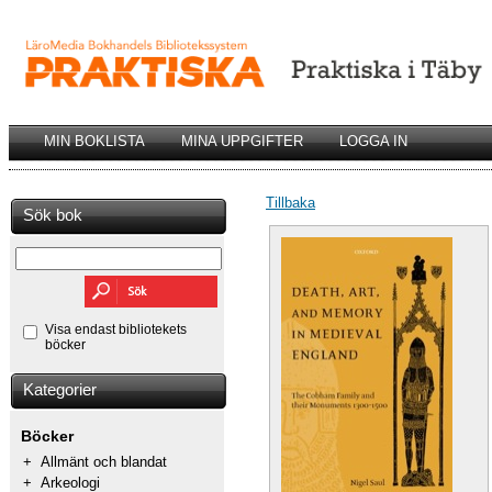
MIN BOKLISTA
MINA UPPGIFTER
LOGGA IN
Tillbaka
Sök bok
Visa endast bibliotekets
böcker
Kategorier
Böcker
+
Allmänt och blandat
+
Arkeologi