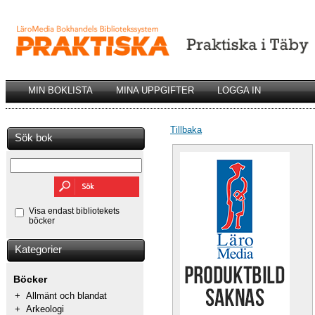
MIN BOKLISTA
MINA UPPGIFTER
LOGGA IN
Tillbaka
Sök bok
Visa endast bibliotekets
böcker
Kategorier
Böcker
+
Allmänt och blandat
+
Arkeologi