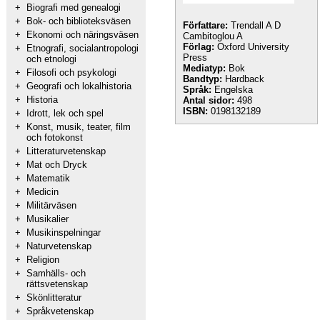
+
Biografi med genealogi
+
Bok- och biblioteksväsen
Författare:
Trendall A D
+
Ekonomi och näringsväsen
Cambitoglou A
Förlag:
Oxford University
+
Etnografi, socialantropologi
Press
och etnologi
Mediatyp:
Bok
+
Filosofi och psykologi
Bandtyp:
Hardback
+
Geografi och lokalhistoria
Språk:
Engelska
+
Historia
Antal sidor:
498
ISBN:
0198132189
+
Idrott, lek och spel
+
Konst, musik, teater, film
och fotokonst
+
Litteraturvetenskap
+
Mat och Dryck
+
Matematik
+
Medicin
+
Militärväsen
+
Musikalier
+
Musikinspelningar
+
Naturvetenskap
+
Religion
+
Samhälls- och
rättsvetenskap
+
Skönlitteratur
+
Språkvetenskap