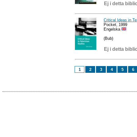
Ej i detta bibli
Critical Ideas in T
Pocket, 1999
Engelska
(Bub)
Ej i detta bibli
1
2
3
4
5
6