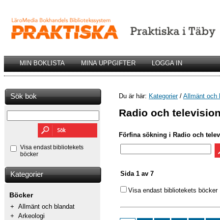
MIN BOKLISTA
MINA UPPGIFTER
LOGGA IN
Sök bok
Du är här:
Kategorier
/
Allmänt och 
Radio och televisio
Förfina sökning i Radio och telev
Visa endast bibliotekets
böcker
Sida 1 av 7
Kategorier
Visa endast bibliotekets böcker
Böcker
+
Allmänt och blandat
+
Arkeologi