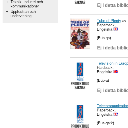
+
Teknik, industri och
Ej i detta bibli
kommunikationer
+
Uppfostran och
undervisning
Tube of Plenty
av 
Paperback,
Engelska
(Bub-qa)
Ej i detta bibli
Television in Euro
Hardback,
Engelska
(Bub-a)
Ej i detta bibli
Telecommunicatio
Paperback,
Engelska
(Bua-qa:k)