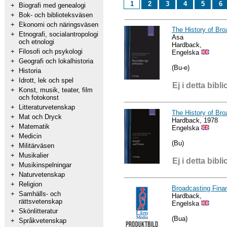
1
2
3
4
5
6
+
Biografi med genealogi
+
Bok- och biblioteksväsen
+
Ekonomi och näringsväsen
The History of Bro
+
Etnografi, socialantropologi
Asa
och etnologi
Hardback,
+
Filosofi och psykologi
Engelska
+
Geografi och lokalhistoria
(Bu-e)
+
Historia
+
Idrott, lek och spel
Ej i detta bibli
+
Konst, musik, teater, film
och fotokonst
+
Litteraturvetenskap
The History of Bro
+
Mat och Dryck
Hardback, 1978
+
Matematik
Engelska
+
Medicin
(Bu)
+
Militärväsen
+
Musikalier
Ej i detta bibli
+
Musikinspelningar
+
Naturvetenskap
+
Religion
Broadcasting Finan
+
Samhälls- och
Hardback,
rättsvetenskap
Engelska
+
Skönlitteratur
(Bua)
+
Språkvetenskap