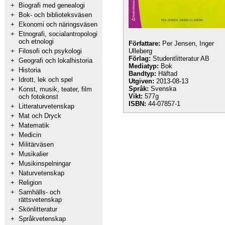
+
Biografi med genealogi
+
Bok- och biblioteksväsen
+
Ekonomi och näringsväsen
+
Etnografi, socialantropologi
och etnologi
Författare:
Per Jensen, Inger
+
Filosofi och psykologi
Ulleberg
Förlag:
Studentlitteratur AB
+
Geografi och lokalhistoria
Mediatyp:
Bok
+
Historia
Bandtyp:
Häftad
+
Idrott, lek och spel
Utgiven:
2013-08-13
Språk:
Svenska
+
Konst, musik, teater, film
Vikt:
577g
och fotokonst
ISBN:
44-07857-1
+
Litteraturvetenskap
+
Mat och Dryck
+
Matematik
+
Medicin
+
Militärväsen
+
Musikalier
+
Musikinspelningar
+
Naturvetenskap
+
Religion
+
Samhälls- och
rättsvetenskap
+
Skönlitteratur
+
Språkvetenskap