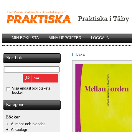
MIN BOKLISTA
MINA UPPGIFTER
LOGGA IN
Tillbaka
Sök bok
Visa endast bibliotekets
böcker
Kategorier
Böcker
+
Allmänt och blandat
+
Arkeologi