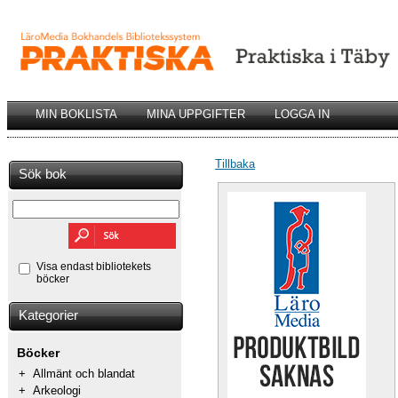
MIN BOKLISTA
MINA UPPGIFTER
LOGGA IN
Tillbaka
Sök bok
Visa endast bibliotekets
böcker
Kategorier
Böcker
+
Allmänt och blandat
+
Arkeologi