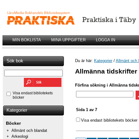
MIN BOKLISTA
MINA UPPGIFTER
LOGGA IN
Sök bok
Du är här:
Kategorier
/
Allmänt och 
Allmänna tidskrifter
Förfina sökning i Allmänna tidskr
Visa endast bibliotekets
böcker
Sida 1 av 7
Kategorier
Visa endast bibliotekets böcker
Böcker
+
Allmänt och blandat
+
Arkeologi