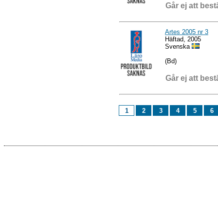
Går ej att best
Artes 2005 nr 3
Häftad, 2005
Svenska
(Bd)
Går ej att best
1
2
3
4
5
6