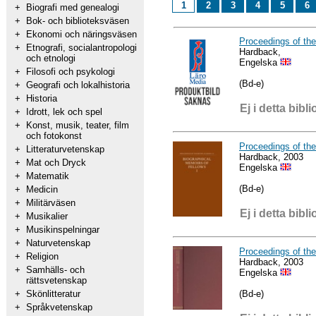
1
2
3
4
5
6
+
Biografi med genealogi
+
Bok- och biblioteksväsen
+
Ekonomi och näringsväsen
Proceedings of th
+
Etnografi, socialantropologi
Hardback,
och etnologi
Engelska
+
Filosofi och psykologi
(Bd-e)
+
Geografi och lokalhistoria
+
Historia
Ej i detta bibli
+
Idrott, lek och spel
+
Konst, musik, teater, film
och fotokonst
Proceedings of the
+
Litteraturvetenskap
Hardback, 2003
+
Mat och Dryck
Engelska
+
Matematik
(Bd-e)
+
Medicin
+
Militärväsen
Ej i detta bibli
+
Musikalier
+
Musikinspelningar
+
Naturvetenskap
Proceedings of the
+
Religion
Hardback, 2003
+
Samhälls- och
Engelska
rättsvetenskap
(Bd-e)
+
Skönlitteratur
+
Språkvetenskap