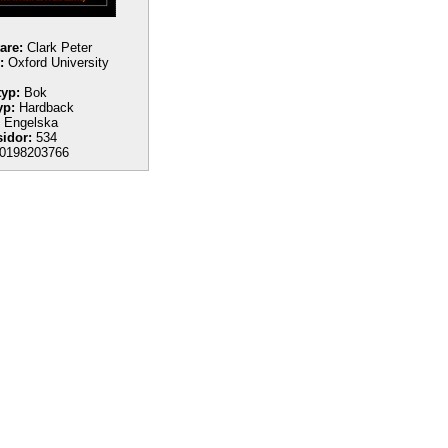
tare:
Clark Peter
:
Oxford University
yp:
Bok
yp:
Hardback
Engelska
sidor:
534
0198203766