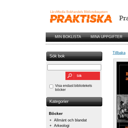
MIN BOKLISTA
MINA UPPGIFTER
Tillbaka
Sök bok
Visa endast bibliotekets
böcker
Kategorier
Böcker
+
Allmänt och blandat
+
Arkeologi