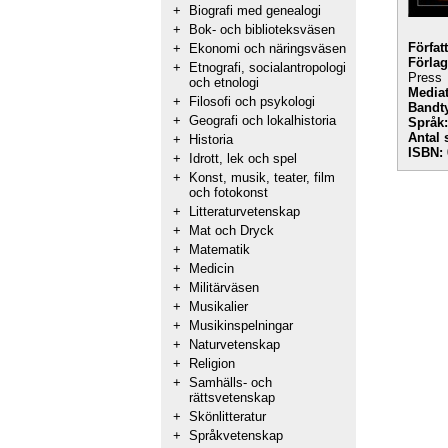
+
Biografi med genealogi
+
Bok- och biblioteksväsen
Förfat
+
Ekonomi och näringsväsen
Förlag
+
Etnografi, socialantropologi
Press
och etnologi
Mediat
+
Filosofi och psykologi
Bandt
+
Geografi och lokalhistoria
Språk:
Antal 
+
Historia
ISBN:
+
Idrott, lek och spel
+
Konst, musik, teater, film
och fotokonst
+
Litteraturvetenskap
+
Mat och Dryck
+
Matematik
+
Medicin
+
Militärväsen
+
Musikalier
+
Musikinspelningar
+
Naturvetenskap
+
Religion
+
Samhälls- och
rättsvetenskap
+
Skönlitteratur
+
Språkvetenskap