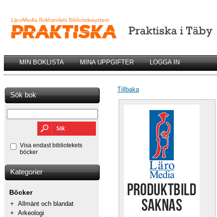
MIN BOKLISTA
MINA UPPGIFTER
LOGGA IN
Tillbaka
Sök bok
Visa endast bibliotekets
böcker
Kategorier
Böcker
+
Allmänt och blandat
+
Arkeologi