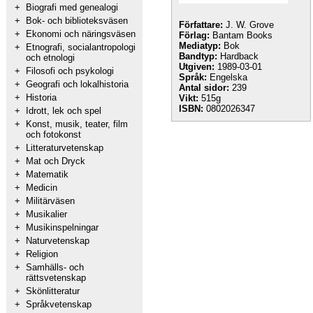
+
Biografi med genealogi
+
Bok- och biblioteksväsen
Författare:
J. W. Grove
+
Ekonomi och näringsväsen
Förlag:
Bantam Books
Mediatyp:
Bok
+
Etnografi, socialantropologi
Bandtyp:
Hardback
och etnologi
Utgiven:
1989-03-01
+
Filosofi och psykologi
Språk:
Engelska
+
Geografi och lokalhistoria
Antal sidor:
239
+
Historia
Vikt:
515g
ISBN:
0802026347
+
Idrott, lek och spel
+
Konst, musik, teater, film
och fotokonst
+
Litteraturvetenskap
+
Mat och Dryck
+
Matematik
+
Medicin
+
Militärväsen
+
Musikalier
+
Musikinspelningar
+
Naturvetenskap
+
Religion
+
Samhälls- och
rättsvetenskap
+
Skönlitteratur
+
Språkvetenskap