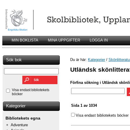
MIN BOKLISTA
MINA UPPGIFTER
LOGGA IN
Sök bok
Du är här:
Kategorier
/
Skönlitteratu
Utländsk skönlittera
Förfina sökning i Utländsk skönli
Visa endast bibliotekets
böcker
Sida 1 av 1034
Kategorier
Visa endast bibliotekets böcker
Bibliotekets egna
+
Adventure