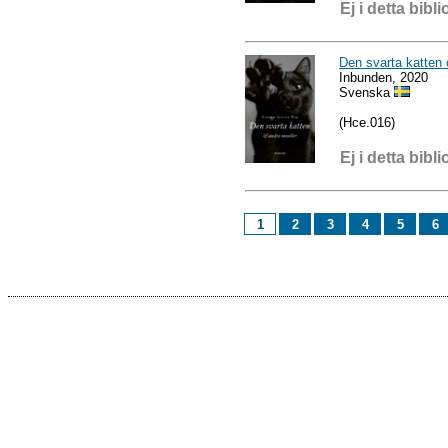
Ej i detta bibli
Den svarta katten 
Inbunden, 2020
Svenska
(Hce.016)
Ej i detta bibli
1
2
3
4
5
6