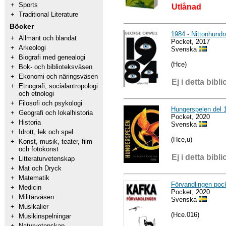
+
Sports
Utlånad
+
Traditional Literature
Böcker
1984 - Nittonhundra
+
Allmänt och blandat
Pocket, 2017
+
Arkeologi
Svenska
+
Biografi med genealogi
(Hce)
+
Bok- och biblioteksväsen
+
Ekonomi och näringsväsen
Ej i detta bibli
+
Etnografi, socialantropologi
och etnologi
+
Filosofi och psykologi
Hungerspelen del 1
+
Geografi och lokalhistoria
Pocket, 2020
+
Historia
Svenska
+
Idrott, lek och spel
(Hce,u)
+
Konst, musik, teater, film
och fotokonst
Ej i detta bibli
+
Litteraturvetenskap
+
Mat och Dryck
+
Matematik
Förvandlingen poc
+
Medicin
Pocket, 2020
+
Militärväsen
Svenska
+
Musikalier
(Hce.016)
+
Musikinspelningar
+
Naturvetenskap