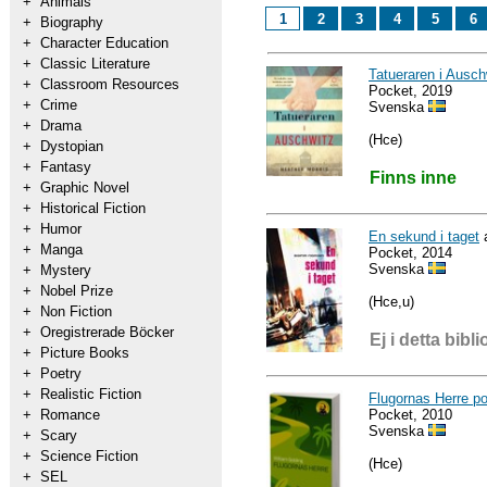
+
Animals
1
2
3
4
5
6
+
Biography
+
Character Education
+
Classic Literature
Tatueraren i Ausch
+
Classroom Resources
Pocket, 2019
+
Crime
Svenska
+
Drama
(Hce)
+
Dystopian
+
Fantasy
Finns inne
+
Graphic Novel
+
Historical Fiction
+
Humor
En sekund i taget
a
+
Manga
Pocket, 2014
Svenska
+
Mystery
+
Nobel Prize
(Hce,u)
+
Non Fiction
+
Oregistrerade Böcker
Ej i detta bibli
+
Picture Books
+
Poetry
+
Realistic Fiction
Flugornas Herre p
Pocket, 2010
+
Romance
Svenska
+
Scary
+
Science Fiction
(Hce)
+
SEL