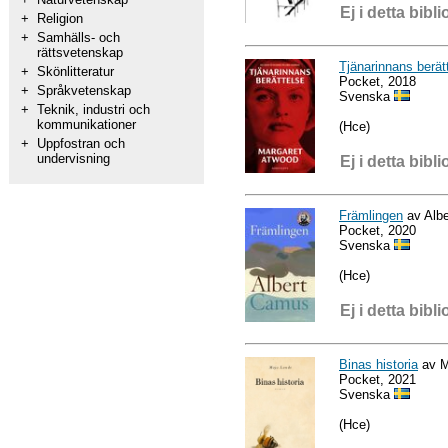
Ej i detta bibli
+
Religion
+
Samhälls- och
rättsvetenskap
Tjänarinnans berät
+
Skönlitteratur
Pocket, 2018
+
Språkvetenskap
Svenska
+
Teknik, industri och
kommunikationer
(Hce)
+
Uppfostran och
undervisning
Ej i detta bibli
Främlingen
av Alb
Pocket, 2020
Svenska
(Hce)
Ej i detta bibli
Binas historia
av M
Pocket, 2021
Svenska
(Hce)