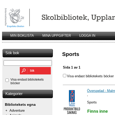
MIN BOKLISTA
MINA UPPGIFTER
LOGGA IN
Sök bok
Sports
Sida 1 av 1
Visa endast bibliotekets böcker
Visa endast bibliotekets
böcker
Överspelad - Malm
Kategorier
,
Sports
Bibliotekets egna
+
Adventure
Finns inne