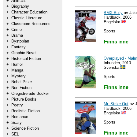
+
Animals
+
Biography
+
Character Education
BMX Bully
av Jak
Hardback, 2006
+
Classic Literature
Engelska
+
Classroom Resources
+
Crime
Sports
+
Drama
+
Dystopian
Finns inne
+
Fantasy
+
Graphic Novel
Overplayed - Malm
+
Historical Fiction
Inbunden, 2010
+
Humor
Svenska
+
Manga
+
Mystery
Sports
+
Nobel Prize
Finns inne
+
Non Fiction
+
Oregistrerade Böcker
+
Picture Books
Mr. Strike Out
av 
+
Poetry
Hardback, 2006
+
Realistic Fiction
Engelska
+
Romance
Sports
+
Scary
+
Science Fiction
Finns inne
+
SEL