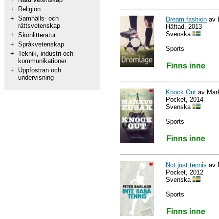
+
Religion
+
Samhälls- och
Dream fashion
av B
rättsvetenskap
Häftad, 2013
Svenska
+
Skönlitteratur
+
Språkvetenskap
Sports
+
Teknik, industri och
kommunikationer
Finns inne
+
Uppfostran och
undervisning
Knock Out
av Mar
Pocket, 2014
Svenska
Sports
Finns inne
Not just tennis
av 
Pocket, 2012
Svenska
Sports
Finns inne