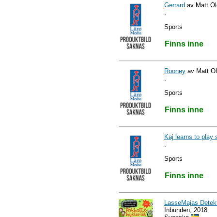
Gerrard
av Matt Old
,
Sports
Finns inne
Rooney
av Matt Old
,
Sports
Finns inne
Kaj learns to play
,
Sports
Finns inne
LasseMajas Detekti
Inbunden, 2018