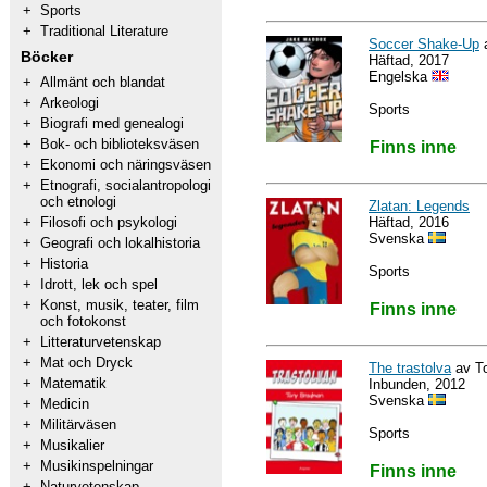
+
Sports
+
Traditional Literature
Soccer Shake-Up
Böcker
Häftad, 2017
Engelska
+
Allmänt och blandat
+
Arkeologi
Sports
+
Biografi med genealogi
+
Bok- och biblioteksväsen
Finns inne
+
Ekonomi och näringsväsen
+
Etnografi, socialantropologi
och etnologi
Zlatan: Legends
Häftad, 2016
+
Filosofi och psykologi
Svenska
+
Geografi och lokalhistoria
+
Historia
Sports
+
Idrott, lek och spel
+
Konst, musik, teater, film
Finns inne
och fotokonst
+
Litteraturvetenskap
+
Mat och Dryck
The trastolva
av T
+
Matematik
Inbunden, 2012
Svenska
+
Medicin
+
Militärväsen
Sports
+
Musikalier
+
Musikinspelningar
Finns inne
+
Naturvetenskap