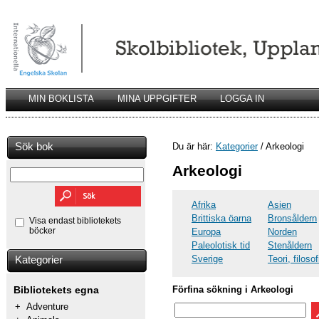
MIN BOKLISTA
MINA UPPGIFTER
LOGGA IN
Sök bok
Du är här:
Kategorier
/ Arkeologi
Arkeologi
Afrika
Asien
Brittiska öarna
Bronsåldern
Visa endast bibliotekets
böcker
Europa
Norden
Paleolotisk tid
Stenåldern
Sverige
Teori, filosof
Kategorier
Förfina sökning i Arkeologi
Bibliotekets egna
+
Adventure