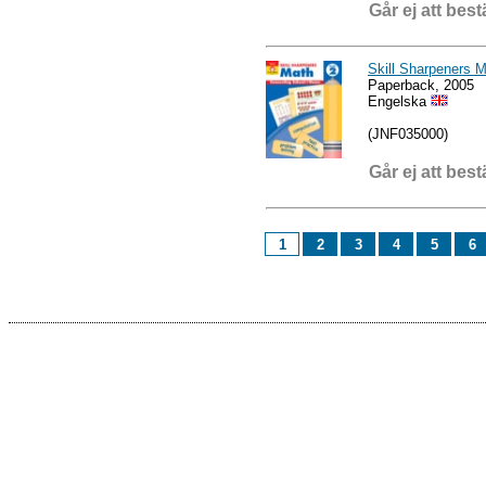
Går ej att best
Skill Sharpeners 
Paperback, 2005
Engelska
(JNF035000)
Går ej att best
1
2
3
4
5
6