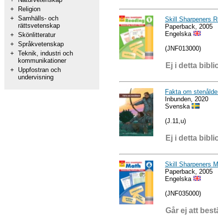
+
Religion
+
Samhälls- och
Skill Sharpeners 
rättsvetenskap
Paperback, 2005
Engelska
+
Skönlitteratur
+
Språkvetenskap
(JNF013000)
+
Teknik, industri och
kommunikationer
Ej i detta bibli
+
Uppfostran och
undervisning
Fakta om stenålde
Inbunden, 2020
Svenska
(J.11,u)
Ej i detta bibli
Skill Sharpeners 
Paperback, 2005
Engelska
(JNF035000)
Går ej att best