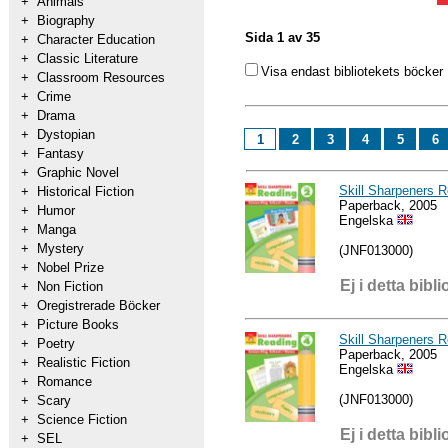
+
Animals
+
Biography
Sida 1 av 35
+
Character Education
+
Classic Literature
Visa endast bibliotekets böcker
+
Classroom Resources
+
Crime
+
Drama
+
Dystopian
1
2
3
4
5
6
+
Fantasy
+
Graphic Novel
Skill Sharpeners 
+
Historical Fiction
Paperback, 2005
+
Humor
Engelska
+
Manga
+
Mystery
(JNF013000)
+
Nobel Prize
Ej i detta bibli
+
Non Fiction
+
Oregistrerade Böcker
+
Picture Books
Skill Sharpeners 
+
Poetry
Paperback, 2005
+
Realistic Fiction
Engelska
+
Romance
(JNF013000)
+
Scary
+
Science Fiction
Ej i detta bibli
+
SEL