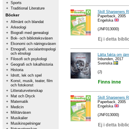
+
Sports
+
Traditional Literature
Skill Sharpeners 
Böcker
Paperback, 2005
Engelska
+
Allmänt och blandat
+
Arkeologi
(JNF013000)
+
Biografi med genealogi
+
Bok- och biblioteksväsen
Ej i detta bibli
+
Ekonomi och näringsväsen
+
Etnografi, socialantropologi
och etnologi
Lätta fakta om jär
Inbunden, 2017
+
Filosofi och psykologi
Svenska
+
Geografi och lokalhistoria
+
Historia
(J)
+
Idrott, lek och spel
+
Konst, musik, teater, film
Finns inne
och fotokonst
+
Litteraturvetenskap
+
Mat och Dryck
Skill Sharpeners 
+
Matematik
Paperback, 2005
Engelska
+
Medicin
+
Militärväsen
(JNF013000)
+
Musikalier
+
Musikinspelningar
Ej i detta bibli
+
Naturvetenskap