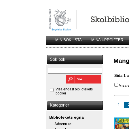
MIN BOKLISTA
MINA UPPGIFTER
Sök bok
Man
Sida 1 a
Visa 
Visa endast bibliotekets
böcker
1
Kategorier
Bibliotekets egna
+
Adventure