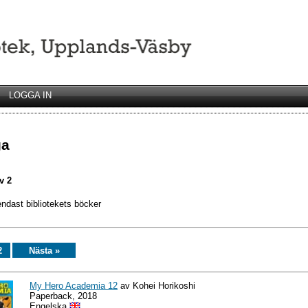
LOGGA IN
ga
v 2
endast bibliotekets böcker
2
Nästa »
My Hero Academia 12
av Kohei Horikoshi
Paperback, 2018
Engelska