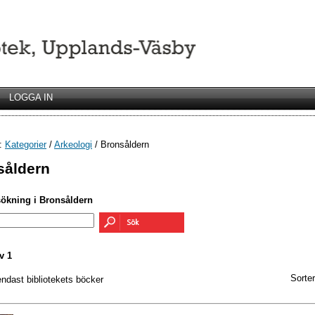
LOGGA IN
r:
Kategorier
/
Arkeologi
/ Bronsåldern
såldern
sökning i Bronsåldern
v 1
Sorter
endast bibliotekets böcker