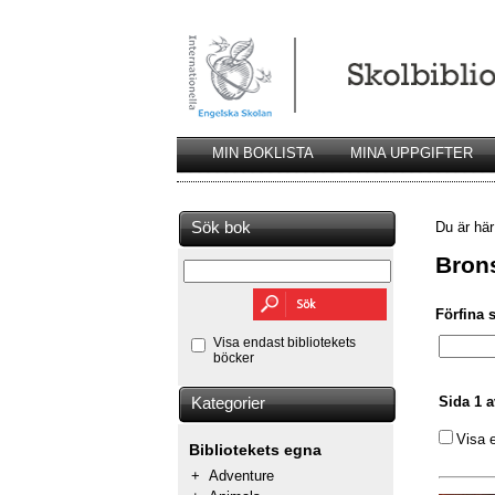
MIN BOKLISTA
MINA UPPGIFTER
Sök bok
Du är hä
Bron
Förfina 
Visa endast bibliotekets
böcker
Sida 1 a
Kategorier
Visa 
Bibliotekets egna
+
Adventure