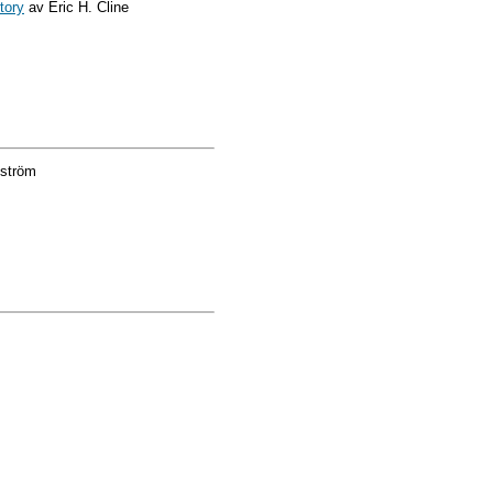
tory
av Eric H. Cline
dström