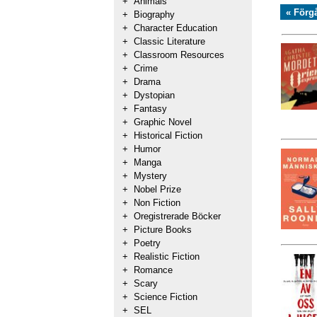
+
Animals
« Förg
+
Biography
+
Character Education
+
Classic Literature
+
Classroom Resources
+
Crime
+
Drama
+
Dystopian
+
Fantasy
+
Graphic Novel
+
Historical Fiction
+
Humor
+
Manga
+
Mystery
+
Nobel Prize
+
Non Fiction
+
Oregistrerade Böcker
+
Picture Books
+
Poetry
+
Realistic Fiction
+
Romance
+
Scary
+
Science Fiction
+
SEL