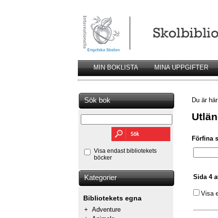
MIN BOKLISTA
MINA UPPGIFTER
Sök bok
Du är hä
Utlän
Förfina 
Visa endast bibliotekets
böcker
Sida 4 a
Kategorier
Visa 
Bibliotekets egna
+
Adventure