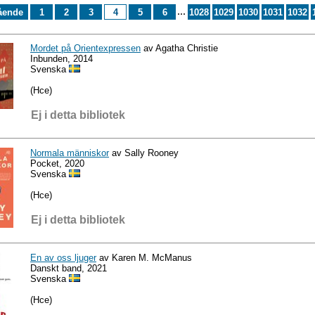
...
ående
1
2
3
4
5
6
1028
1029
1030
1031
1032
Mordet på Orientexpressen
av Agatha Christie
Inbunden, 2014
Svenska
(Hce)
Ej i detta bibliotek
Normala människor
av Sally Rooney
Pocket, 2020
Svenska
(Hce)
Ej i detta bibliotek
En av oss ljuger
av Karen M. McManus
Danskt band, 2021
Svenska
(Hce)