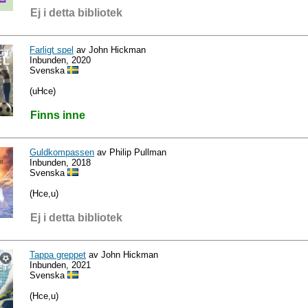
Ej i detta bibliotek
Farligt spel
av John Hickman
Inbunden, 2020
Svenska
(uHce)
Finns inne
Guldkompassen
av Philip Pullman
Inbunden, 2018
Svenska
(Hce,u)
Ej i detta bibliotek
Tappa greppet
av John Hickman
Inbunden, 2021
Svenska
(Hce,u)