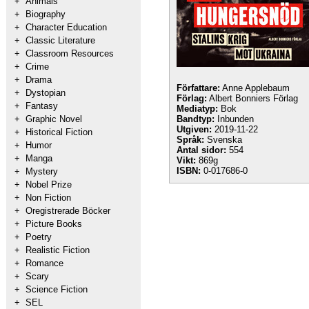
+
Animals
+
Biography
+
Character Education
+
Classic Literature
+
Classroom Resources
+
Crime
+
Drama
Författare:
Anne Applebaum
+
Dystopian
Förlag:
Albert Bonniers Förlag
+
Fantasy
Mediatyp:
Bok
+
Graphic Novel
Bandtyp:
Inbunden
Utgiven:
2019-11-22
+
Historical Fiction
Språk:
Svenska
+
Humor
Antal sidor:
554
+
Manga
Vikt:
869g
ISBN:
0-017686-0
+
Mystery
+
Nobel Prize
+
Non Fiction
+
Oregistrerade Böcker
+
Picture Books
+
Poetry
+
Realistic Fiction
+
Romance
+
Scary
+
Science Fiction
+
SEL