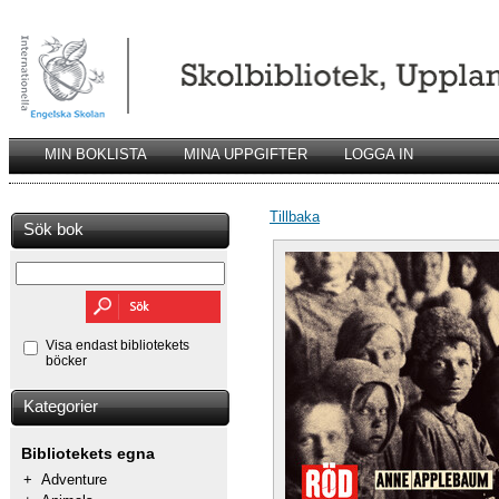
MIN BOKLISTA
MINA UPPGIFTER
LOGGA IN
Tillbaka
Sök bok
Visa endast bibliotekets
böcker
Kategorier
Bibliotekets egna
+
Adventure