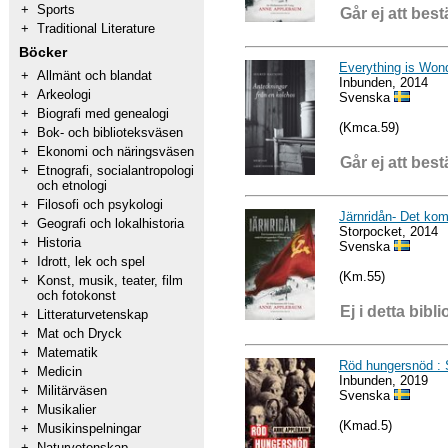
+
Sports
Går ej att best
+
Traditional Literature
Böcker
Everything is Wond
+
Allmänt och blandat
Inbunden, 2014
+
Arkeologi
Svenska
+
Biografi med genealogi
(Kmca.59)
+
Bok- och biblioteksväsen
+
Ekonomi och näringsväsen
Går ej att best
+
Etnografi, socialantropologi
och etnologi
+
Filosofi och psykologi
Järnridån- Det ko
+
Geografi och lokalhistoria
Storpocket, 2014
+
Historia
Svenska
+
Idrott, lek och spel
(Km.55)
+
Konst, musik, teater, film
och fotokonst
Ej i detta bibli
+
Litteraturvetenskap
+
Mat och Dryck
+
Matematik
Röd hungersnöd : S
+
Medicin
Inbunden, 2019
+
Militärväsen
Svenska
+
Musikalier
(Kmad.5)
+
Musikinspelningar
+
Naturvetenskap