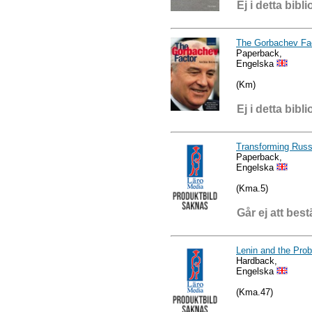
Ej i detta bibli
The Gorbachev Fa
Paperback,
Engelska
(Km)
Ej i detta bibli
Transforming Russ
Paperback,
Engelska
(Kma.5)
Går ej att best
Lenin and the Pro
Hardback,
Engelska
(Kma.47)