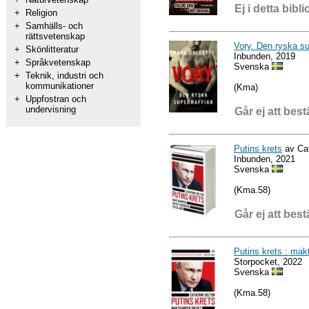
Ej i detta bibli
+
Religion
+
Samhälls- och
rättsvetenskap
Vory. Den ryska su
+
Skönlitteratur
Inbunden, 2019
+
Språkvetenskap
Svenska
+
Teknik, industri och
kommunikationer
(Kma)
+
Uppfostran och
undervisning
Går ej att best
Putins krets
av Cat
Inbunden, 2021
Svenska
(Kma.58)
Går ej att best
Putins krets : ma
Storpocket, 2022
Svenska
(Kma.58)