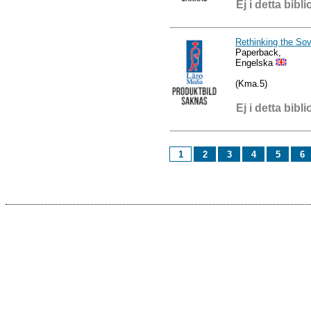
Ej i detta bibli
Rethinking the Sov
Paperback,
Engelska
(Kma.5)
Ej i detta bibli
1
2
3
4
5
6