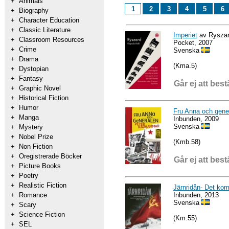
+
Animals
1
2
3
4
5
6
+
Biography
+
Character Education
+
Classic Literature
Imperiet
av Ryszar
+
Classroom Resources
Pocket, 2007
+
Crime
Svenska
+
Drama
(Kma.5)
+
Dystopian
+
Fantasy
Går ej att best
+
Graphic Novel
+
Historical Fiction
+
Humor
Fru Anna och gene
+
Manga
Inbunden, 2009
Svenska
+
Mystery
+
Nobel Prize
(Kmb.58)
+
Non Fiction
+
Oregistrerade Böcker
Går ej att best
+
Picture Books
+
Poetry
+
Realistic Fiction
Järnridån- Det ko
Inbunden, 2013
+
Romance
Svenska
+
Scary
+
Science Fiction
(Km.55)
+
SEL