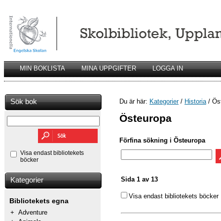
MIN BOKLISTA
MINA UPPGIFTER
LOGGA IN
Sök bok
Du är här:
Kategorier
/
Historia
/ Ös
Östeuropa
Förfina sökning i Östeuropa
Visa endast bibliotekets
böcker
Sida 1 av 13
Kategorier
Visa endast bibliotekets böcker
Bibliotekets egna
+
Adventure