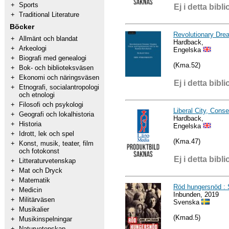
+
Sports
Ej i detta bibli
+
Traditional Literature
Böcker
Revolutionary Dre
+
Allmänt och blandat
Hardback,
+
Arkeologi
Engelska
+
Biografi med genealogi
(Kma.52)
+
Bok- och biblioteksväsen
+
Ekonomi och näringsväsen
Ej i detta bibli
+
Etnografi, socialantropologi
och etnologi
+
Filosofi och psykologi
Liberal City, Conse
+
Geografi och lokalhistoria
Hardback,
+
Historia
Engelska
+
Idrott, lek och spel
(Kma.47)
+
Konst, musik, teater, film
och fotokonst
Ej i detta bibli
+
Litteraturvetenskap
+
Mat och Dryck
+
Matematik
Röd hungersnöd : S
+
Medicin
Inbunden, 2019
+
Militärväsen
Svenska
+
Musikalier
(Kmad.5)
+
Musikinspelningar
+
Naturvetenskap