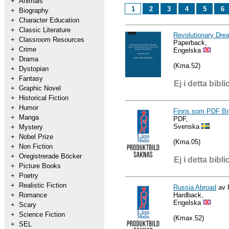
+
Animals
1
2
3
4
5
6
+
Biography
+
Character Education
+
Classic Literature
Revolutionary Dre
+
Classroom Resources
Paperback,
+
Crime
Engelska
+
Drama
(Kma.52)
+
Dystopian
+
Fantasy
Ej i detta bibli
+
Graphic Novel
+
Historical Fiction
+
Humor
Finns som PDF Bro
+
Manga
PDF,
Svenska
+
Mystery
+
Nobel Prize
(Kma.05)
+
Non Fiction
+
Oregistrerade Böcker
Ej i detta bibli
+
Picture Books
+
Poetry
+
Realistic Fiction
Russia Abroad
av 
Hardback,
+
Romance
Engelska
+
Scary
+
Science Fiction
(Kmax.52)
+
SEL