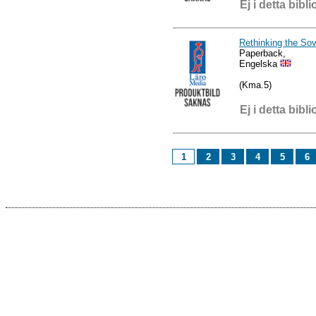
Ej i detta bibli
Rethinking the Sov
Paperback,
Engelska
(Kma.5)
Ej i detta bibli
1
2
3
4
5
6