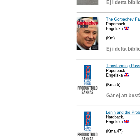
Ej i detta bibli
The Gorbachev Fa
Paperback,
Engelska
(Km)
Ej i detta bibli
Transforming Russ
Paperback,
Engelska
(Kma.5)
Går ej att best
Lenin and the Pro
Hardback,
Engelska
(Kma.47)