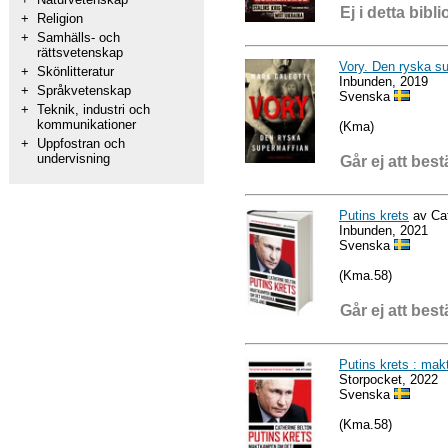
Ej i detta bibli
+
Religion
+
Samhälls- och
rättsvetenskap
Vory. Den ryska su
+
Skönlitteratur
Inbunden, 2019
+
Språkvetenskap
Svenska
+
Teknik, industri och
kommunikationer
(Kma)
+
Uppfostran och
undervisning
Går ej att best
Putins krets
av Cat
Inbunden, 2021
Svenska
(Kma.58)
Går ej att best
Putins krets : ma
Storpocket, 2022
Svenska
(Kma.58)