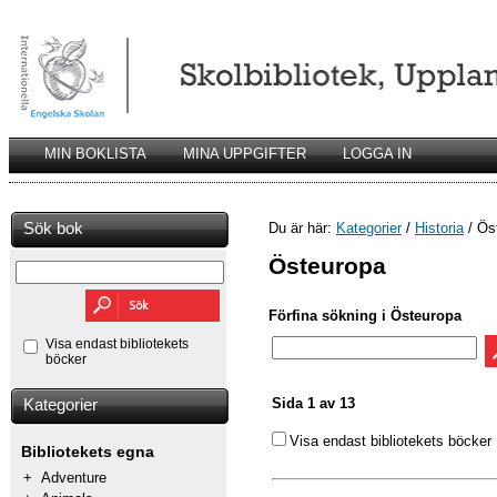
MIN BOKLISTA
MINA UPPGIFTER
LOGGA IN
Sök bok
Du är här:
Kategorier
/
Historia
/ Ös
Östeuropa
Förfina sökning i Östeuropa
Visa endast bibliotekets
böcker
Sida 1 av 13
Kategorier
Visa endast bibliotekets böcker
Bibliotekets egna
+
Adventure