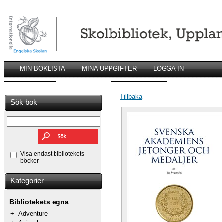
MIN BOKLISTA
MINA UPPGIFTER
LOGGA IN
Tillbaka
Sök bok
Visa endast bibliotekets
böcker
Kategorier
Bibliotekets egna
+
Adventure