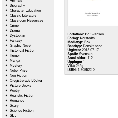
+
Animals
+
Biography
+
Character Education
+
Classic Literature
+
Classroom Resources
+
Crime
+
Drama
Författare:
Bo Svensén
+
Dystopian
Förlag:
Norstedts
+
Fantasy
Mediatyp:
Bok
+
Graphic Novel
Bandtyp:
Danskt band
Utgiven:
2013-07-17
+
Historical Fiction
Språk:
Svenska
+
Humor
Antal sidor:
112
+
Manga
Upplaga:
1
+
Mystery
Vikt:
242g
ISBN:
1-305522-0
+
Nobel Prize
+
Non Fiction
+
Oregistrerade Böcker
+
Picture Books
+
Poetry
+
Realistic Fiction
+
Romance
+
Scary
+
Science Fiction
+
SEL