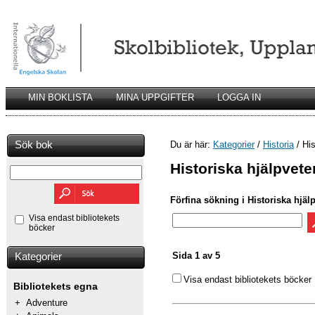
MIN BOKLISTA
MINA UPPGIFTER
LOGGA IN
Sök bok
Du är här:
Kategorier
/
Historia
/ His
Historiska hjälpvet
Förfina sökning i Historiska hjä
Visa endast bibliotekets
böcker
Sida 1 av 5
Kategorier
Visa endast bibliotekets böcker
Bibliotekets egna
+
Adventure