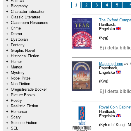
+
Animals
1
2
3
4
5
+
Biography
+
Character Education
+
Classic Literature
The Oxford Compan
+
Classroom Resources
Hardback,
+
Crime
Engelska
+
Drama
(Kyg)
+
Dystopian
+
Fantasy
Ej i detta bibli
+
Graphic Novel
+
Historical Fiction
+
Humor
Mapping Time
av E
+
Manga
Paperback,
Engelska
+
Mystery
+
Nobel Prize
(Kyg)
+
Non Fiction
+
Oregistrerade Böcker
Ej i detta bibli
+
Picture Books
+
Poetry
+
Realistic Fiction
Royal Coin Cabine
Hardback,
+
Romance
Engelska
+
Scary
+
Science Fiction
(Kyh-c:bf Kungl. M
+
SEL