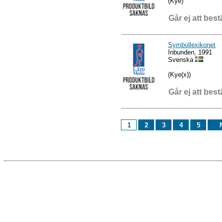
(Kye)
Går ej att best
Symbollexikonet
Inbunden, 1991
Svenska
(Kye(x))
Går ej att best
1
2
3
4
5