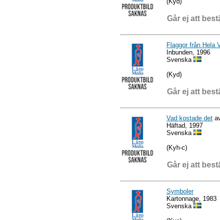
(Kyd)
Går ej att best
Flaggor från Hela 
Inbunden, 1996
Svenska
(Kyd)
Går ej att best
Vad kostade det
av
Häftad, 1997
Svenska
(Kyh-c)
Går ej att best
Symboler
Kartonnage, 1983
Svenska