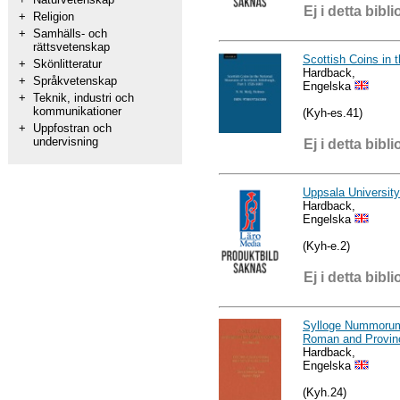
Ej i detta bibli
+
Religion
+
Samhälls- och
rättsvetenskap
Scottish Coins in 
+
Skönlitteratur
Hardback,
+
Språkvetenskap
Engelska
+
Teknik, industri och
kommunikationer
(Kyh-es.41)
+
Uppfostran och
undervisning
Ej i detta bibli
Uppsala Universit
Hardback,
Engelska
(Kyh-e.2)
Ej i detta bibli
Sylloge Nummorum 
Roman and Provinc
Hardback,
Engelska
(Kyh.24)