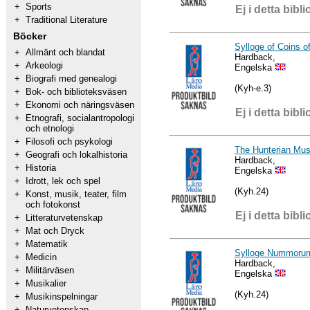
+
Sports
Ej i detta bibli
+
Traditional Literature
Böcker
Sylloge of Coins o
+
Allmänt och blandat
Hardback,
+
Arkeologi
Engelska
+
Biografi med genealogi
(Kyh-e.3)
+
Bok- och biblioteksväsen
+
Ekonomi och näringsväsen
Ej i detta bibli
+
Etnografi, socialantropologi
och etnologi
+
Filosofi och psykologi
The Hunterian Mus
+
Geografi och lokalhistoria
Hardback,
+
Historia
Engelska
+
Idrott, lek och spel
(Kyh.24)
+
Konst, musik, teater, film
och fotokonst
Ej i detta bibli
+
Litteraturvetenskap
+
Mat och Dryck
+
Matematik
Sylloge Nummoru
+
Medicin
Hardback,
+
Militärväsen
Engelska
+
Musikalier
(Kyh.24)
+
Musikinspelningar
+
Naturvetenskap