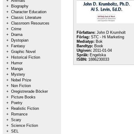
+
Animals
+
Biography
+
Character Education
+
Classic Literature
+
Classroom Resources
+
Crime
Författare:
John D Krumholt
+
Drama
Förlag:
STC - Hi Marketing
+
Dystopian
Mediatyp:
Bok
+
Fantasy
Bandtyp:
Book
Utgiven:
2011-01-04
+
Graphic Novel
Språk:
Engelska
+
Historical Fiction
ISBN:
1886230033
+
Humor
+
Manga
+
Mystery
+
Nobel Prize
+
Non Fiction
+
Oregistrerade Böcker
+
Picture Books
+
Poetry
+
Realistic Fiction
+
Romance
+
Scary
+
Science Fiction
+
SEL