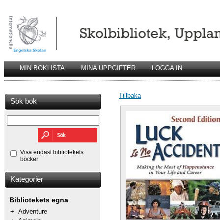
MIN BOKLISTA
MINA UPPGIFTER
LOGGA IN
Tillbaka
Sök bok
Visa endast bibliotekets
böcker
Kategorier
Bibliotekets egna
+
Adventure